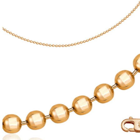
выбрать
232 ₽
на
–
странице
121
товара.
895 ₽