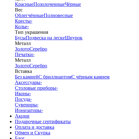
Красные
Позолоченные
Чёрные
Вес
Облегчённые
Полновесные
Кресты
›
Колье
›
Тип украшения
Бусы
Подвеска на леске
Шнурок
Металл
Золото
Серебро
Печатки
›
Металл
Золото
Серебро
Вставка
Без камней
С бриллиантом
С чёрным камнем
Аксессуары
›
Столовые приборы
›
Иконы
›
Посуда
›
Сувениры
›
Ионизаторы
›
Акции
Подарочные сертификаты
Оплата и доставка
Обмен и Скупка
Блог