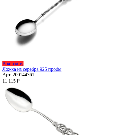
Этот
В корзину
товар
Ложка из серебра 925 пробы
имеет
Арт. 200144361
несколько
11 115
₽
вариаций.
Опции
можно
выбрать
на
странице
товара.