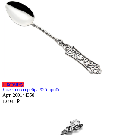
Опции
можно
выбрать
на
странице
товара.
В корзину
Ложка из серебра 925 пробы
Арт. 200144358
12 935
₽