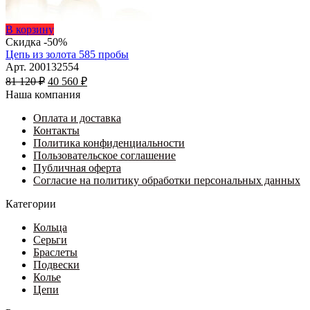
Этот
В корзину
товар
Скидка -50%
имеет
Цепь из золота 585 пробы
несколько
Арт. 200132554
Первоначальная
вариаций.
Текущая
81 120
₽
40 560
₽
цена
Опции
цена:
Наша компания
составляла
можно
40
81
выбрать
Оплата и доставка
560 ₽.
на
Контакты
120 ₽.
странице
Политика конфиденциальности
товара.
Пользовательское соглашение
Публичная оферта
Согласие на политику обработки персональных данных
Категории
Кольца
Серьги
Браслеты
Подвески
Колье
Цепи