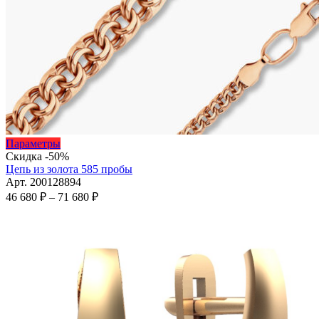
Этот
Параметры
товар
Скидка -50%
имеет
Цепь из золота 585 пробы
несколько
Арт. 200128894
вариаций.
Диапазон
46 680
₽
–
71 680
₽
Опции
цен:
можно
46
выбрать
680 ₽
на
–
странице
71
товара.
680 ₽