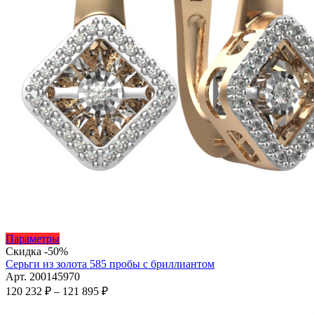
Этот
Параметры
товар
Скидка -50%
имеет
Серьги из золота 585 пробы с бриллиантом
несколько
Арт. 200145970
вариаций.
Диапазон
120 232
₽
–
121 895
₽
Опции
цен:
можно
120