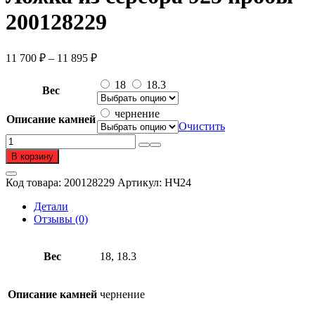
200128229
Диапазон
11 700
₽
–
11 895
₽
цен:
11
18
18.3
Вес
700 ₽
–
чернение
Описание камней
11
Очистить
895 ₽
Количество
товара
В корзину
Ложка
из
Код товара:
200128229
Артикул:
НЧ24
серебра
925
Детали
пробы
Отзывы (0)
Вес
18, 18.3
Описание камней
чернение