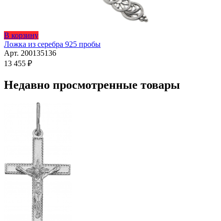
Этот
В корзину
товар
Ложка из серебра 925 пробы
имеет
Арт. 200135136
несколько
13 455
₽
вариаций.
Опции
Недавно просмотренные товары
можно
выбрать
на
странице
товара.