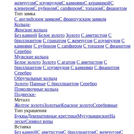
жемчугом
С изумрудом
С камнями
С керамикой
С
клевером
С рубином
С сапфиром
С топазом
С фианитом
Тип замка
С английским замком
С французским замком
Кольца
›
Женские кольца
Без камней
Белое золото
Золото
С аметистом
С
бриллиантом
С гранатом
С жемчугом
С изумрудом
С
камнями
С рубином
С сапфиром
С топазом
С фианитом
Серебро
Мужские кольца
Белое золото
Золото
С агатом
С аметистом
С
бриллиантом
С изумрудом
С камнями
С фианитом
Серебро
Обручальные кольца
Золото
Парные
С бриллиантом
Серебро
Помолвочные кольца
Подвески
›
Металл
Желтое золото
Золотые
Красное золото
Серебряные
Тип украшения
Буквы
Декоративные крестики
Мусульманские
На
леске
Символ веры
Вставка
Без камней
С аметистом
С бриллиантом
С жемчугом
С