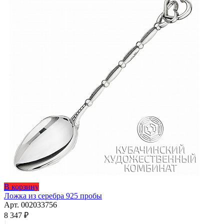
Этот
В корзину
товар
Ложка из серебра 925 пробы
имеет
Арт. 002033756
несколько
8 347
₽
вариаций.