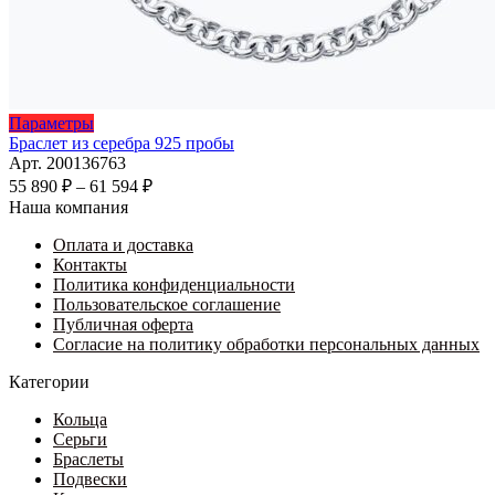
Этот
Параметры
товар
Браслет из серебра 925 пробы
имеет
Арт. 200136763
несколько
Диапазон
55 890
₽
–
61 594
₽
вариаций.
цен:
Наша компания
Опции
55
можно
Оплата и доставка
890 ₽
выбрать
Контакты
–
на
Политика конфиденциальности
61
странице
Пользовательское соглашение
594 ₽
товара.
Публичная оферта
Согласие на политику обработки персональных данных
Категории
Кольца
Серьги
Браслеты
Подвески