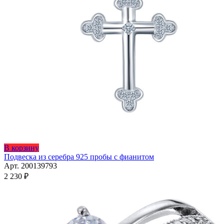
Этот
В корзину
товар
Подвеска из серебра 925 пробы с фианитом
имеет
Арт. 200139793
несколько
2 230
₽
вариаций.
Опции
можно
выбрать
на