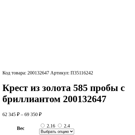
Код товара:
200132647
Артикул:
П35116242
Крест из золота 585 пробы с
бриллиантом 200132647
Диапазон
62 345
₽
–
69 350
₽
цен:
62
2.16
2.4
Вес
345 ₽