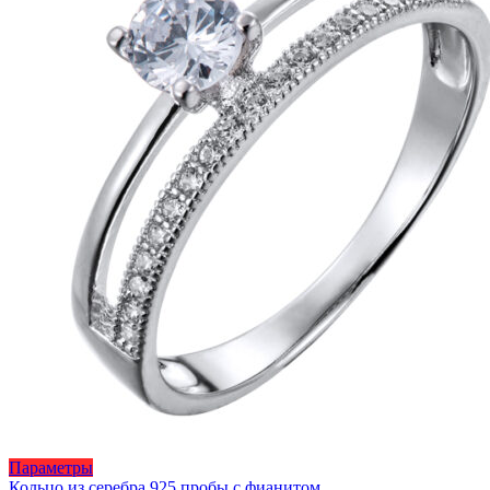
странице
товара.
Этот
Параметры
товар
Кольцо из серебра 925 пробы с фианитом