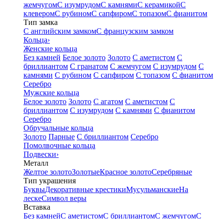
жемчугом
С изумрудом
С камнями
С керамикой
С
клевером
С рубином
С сапфиром
С топазом
С фианитом
Тип замка
С английским замком
С французским замком
Кольца
›
Женские кольца
Без камней
Белое золото
Золото
С аметистом
С
бриллиантом
С гранатом
С жемчугом
С изумрудом
С
камнями
С рубином
С сапфиром
С топазом
С фианитом
Серебро
Мужские кольца
Белое золото
Золото
С агатом
С аметистом
С
бриллиантом
С изумрудом
С камнями
С фианитом
Серебро
Обручальные кольца
Золото
Парные
С бриллиантом
Серебро
Помолвочные кольца
Подвески
›
Металл
Желтое золото
Золотые
Красное золото
Серебряные
Тип украшения
Буквы
Декоративные крестики
Мусульманские
На
леске
Символ веры
Вставка
Без камней
С аметистом
С бриллиантом
С жемчугом
С