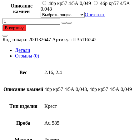
–
4бр кр57 4/5А 0,049
4бр кр57 4/5А
Описание
69
0,048
камней
350 ₽
Очистить
Количество
товара
В корзину
Крест
из
Код товара:
200132647
Артикул:
П35116242
золота
585
Детали
пробы
Отзывы (0)
с
бриллиантом
Вес
2.16, 2.4
Описание камней
4бр кр57 4/5А 0,048, 4бр кр57 4/5А 0,049
Тип изделия
Крест
Проба
Au 585
Металл
Золото