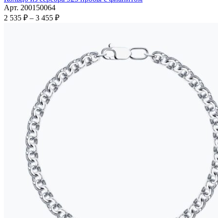
имеет
Арт. 200150064
несколько
Диапазон
2 535
₽
–
3 455
₽
вариаций.
цен:
Опции
2
можно
535 ₽
выбрать
–
на
3
странице
455 ₽
товара.