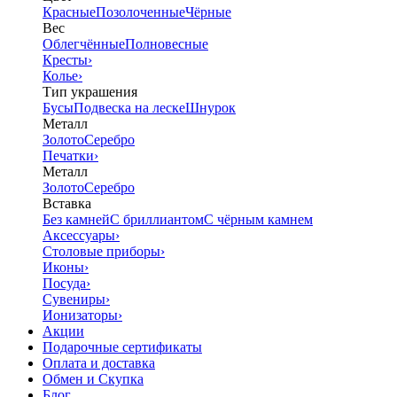
Красные
Позолоченные
Чёрные
Вес
Облегчённые
Полновесные
Кресты
›
Колье
›
Тип украшения
Бусы
Подвеска на леске
Шнурок
Металл
Золото
Серебро
Печатки
›
Металл
Золото
Серебро
Вставка
Без камней
С бриллиантом
С чёрным камнем
Аксессуары
›
Столовые приборы
›
Иконы
›
Посуда
›
Сувениры
›
Ионизаторы
›
Акции
Подарочные сертификаты
Оплата и доставка
Обмен и Скупка
Блог