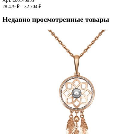
Арт. 200145953
вариаций.
Диапазон
28 479
₽
–
32 704
₽
Опции
цен:
можно
28
Недавно просмотренные товары
выбрать
479 ₽
на
–
странице
32
товара.
704 ₽