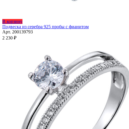
Этот
В корзину
товар
Подвеска из серебра 925 пробы с фианитом
имеет
Арт. 200139793
несколько
2 230
₽
вариаций.
Опции
можно
выбрать
на
странице
товара.