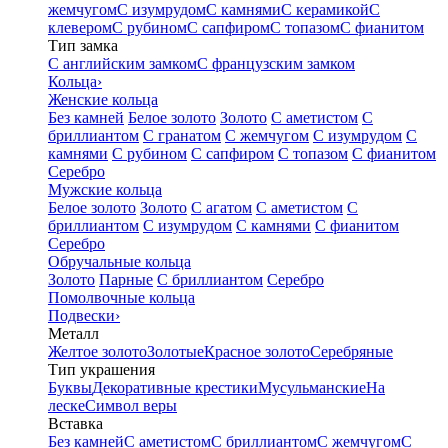
жемчугом
С изумрудом
С камнями
С керамикой
С
клевером
С рубином
С сапфиром
С топазом
С фианитом
Тип замка
С английским замком
С французским замком
Кольца
›
Женские кольца
Без камней
Белое золото
Золото
С аметистом
С
бриллиантом
С гранатом
С жемчугом
С изумрудом
С
камнями
С рубином
С сапфиром
С топазом
С фианитом
Серебро
Мужские кольца
Белое золото
Золото
С агатом
С аметистом
С
бриллиантом
С изумрудом
С камнями
С фианитом
Серебро
Обручальные кольца
Золото
Парные
С бриллиантом
Серебро
Помолвочные кольца
Подвески
›
Металл
Желтое золото
Золотые
Красное золото
Серебряные
Тип украшения
Буквы
Декоративные крестики
Мусульманские
На
леске
Символ веры
Вставка
Без камней
С аметистом
С бриллиантом
С жемчугом
С