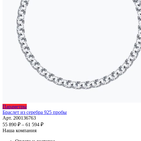
Этот
Параметры
товар
Браслет из серебра 925 пробы
имеет
Арт. 200136763
несколько
Диапазон
55 890
₽
–
61 594
₽
вариаций.
цен:
Наша компания
Опции
55
можно