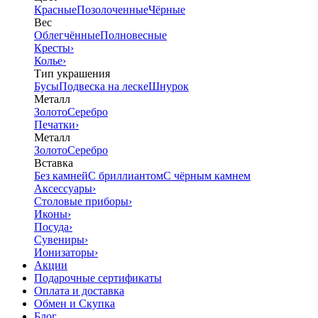
Красные
Позолоченные
Чёрные
Вес
Облегчённые
Полновесные
Кресты
›
Колье
›
Тип украшения
Бусы
Подвеска на леске
Шнурок
Металл
Золото
Серебро
Печатки
›
Металл
Золото
Серебро
Вставка
Без камней
С бриллиантом
С чёрным камнем
Аксессуары
›
Столовые приборы
›
Иконы
›
Посуда
›
Сувениры
›
Ионизаторы
›
Акции
Подарочные сертификаты
Оплата и доставка
Обмен и Скупка
Блог