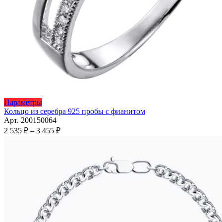
Этот
Параметры
товар
Кольцо из серебра 925 пробы с фианитом
имеет
Арт. 200150064
несколько
Диапазон
2 535
₽
–
3 455
₽
вариаций.
цен:
Опции
2
можно
535 ₽
выбрать
–
на
3
странице
455 ₽
товара.