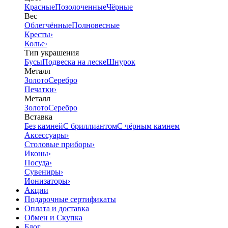
Красные
Позолоченные
Чёрные
Вес
Облегчённые
Полновесные
Кресты
›
Колье
›
Тип украшения
Бусы
Подвеска на леске
Шнурок
Металл
Золото
Серебро
Печатки
›
Металл
Золото
Серебро
Вставка
Без камней
С бриллиантом
С чёрным камнем
Аксессуары
›
Столовые приборы
›
Иконы
›
Посуда
›
Сувениры
›
Ионизаторы
›
Акции
Подарочные сертификаты
Оплата и доставка
Обмен и Скупка
Блог