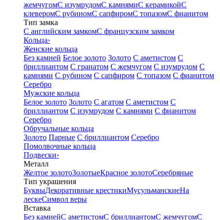
жемчугом
С изумрудом
С камнями
С керамикой
С
клевером
С рубином
С сапфиром
С топазом
С фианитом
Тип замка
С английским замком
С французским замком
Кольца
›
Женские кольца
Без камней
Белое золото
Золото
С аметистом
С
бриллиантом
С гранатом
С жемчугом
С изумрудом
С
камнями
С рубином
С сапфиром
С топазом
С фианитом
Серебро
Мужские кольца
Белое золото
Золото
С агатом
С аметистом
С
бриллиантом
С изумрудом
С камнями
С фианитом
Серебро
Обручальные кольца
Золото
Парные
С бриллиантом
Серебро
Помолвочные кольца
Подвески
›
Металл
Желтое золото
Золотые
Красное золото
Серебряные
Тип украшения
Буквы
Декоративные крестики
Мусульманские
На
леске
Символ веры
Вставка
Без камней
С аметистом
С бриллиантом
С жемчугом
С