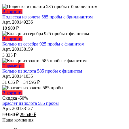
Этот
В корзину
товар
Подвеска из золота 585 пробы с бриллиантом
имеет
Арт. 200149236
несколько
18 900
₽
вариаций.
Опции
Этот
В корзину
можно
товар
Кольцо из серебра 925 пробы с фианитом
выбрать
имеет
Арт. 200138159
на
несколько
3 335
₽
странице
вариаций.
товара.
Опции
Этот
Параметры
можно
товар
Кольцо из золота 585 пробы с фианитом
выбрать
имеет
Арт. 200141035
на
несколько
Диапазон
31 635
₽
–
34 595
₽
странице
вариаций.
цен:
товара.
Опции
31
Этот
В корзину
можно
635 ₽
товар
Скидка -50%
выбрать
имеет
–
Браслет из золота 585 пробы
на
несколько
34
Арт. 200133127
странице
Первоначальная
вариаций.
Текущая
595 ₽
59 080
₽
29 540
₽
товара.
цена
Опции
цена:
Наша компания
составляла
можно
29
59
выбрать