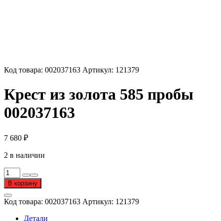
Код товара:
002037163
Артикул:
121379
Крест из золота 585 пробы
002037163
7 680
₽
2 в наличии
Количество
товара
В корзину
Крест
из
Код товара:
002037163
Артикул:
121379
золота
585
Детали