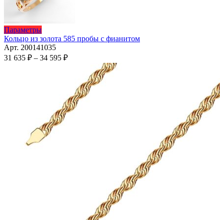
товара.
Этот
Параметры
товар
Кольцо из золота 585 пробы с фианитом
имеет
Арт. 200141035
несколько
Диапазон
31 635
₽
–
34 595
₽
вариаций.
цен:
Опции
31
можно
635 ₽
выбрать
–
на
34
странице
595 ₽
товара.