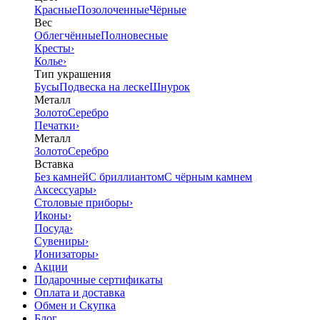
Красные
Позолоченные
Чёрные
Вес
Облегчённые
Полновесные
Кресты
›
Колье
›
Тип украшения
Бусы
Подвеска на леске
Шнурок
Металл
Золото
Серебро
Печатки
›
Металл
Золото
Серебро
Вставка
Без камней
С бриллиантом
С чёрным камнем
Аксессуары
›
Столовые приборы
›
Иконы
›
Посуда
›
Сувениры
›
Ионизаторы
›
Акции
Подарочные сертификаты
Оплата и доставка
Обмен и Скупка
Блог