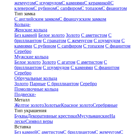
жемчугом
С изумрудом
С камнями
С керамикой
С
клевером
С рубином
С сапфиром
С топазом
С фианитом
Тип замка
С английским замком
С французским замком
Кольца
›
Женские кольца
Без камней
Белое золото
Золото
С аметистом
С
бриллиантом
С гранатом
С жемчугом
С изумрудом
С
камнями
С рубином
С сапфиром
С топазом
С фианитом
Серебро
Мужские кольца
Белое золото
Золото
С агатом
С аметистом
С
бриллиантом
С изумрудом
С камнями
С фианитом
Серебро
Обручальные кольца
Золото
Парные
С бриллиантом
Серебро
Помолвочные кольца
Подвески
›
Металл
Желтое золото
Золотые
Красное золото
Серебряные
Тип украшения
Буквы
Декоративные крестики
Мусульманские
На
леске
Символ веры
Вставка
Без камней
С аметистом
С бриллиантом
С жемчугом
С