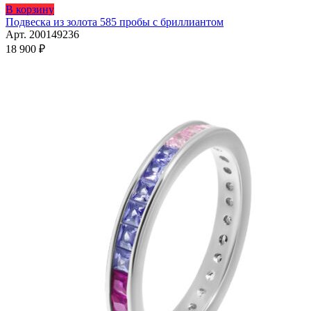
Этот
В корзину
товар
Подвеска из золота 585 пробы с бриллиантом
имеет
Арт. 200149236
несколько
18 900
₽
вариаций.
Опции
можно
выбрать
на
странице
товара.