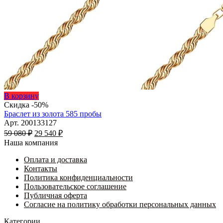
Этот
В корзину
товар
Скидка -50%
имеет
Браслет из золота 585 пробы
несколько
Арт. 200133127
Первоначальная
вариаций.
Текущая
59 080
₽
29 540
₽
цена
Опции
цена:
Наша компания
составляла
можно
29
59
выбрать
Оплата и доставка
540 ₽.
на
Контакты
080 ₽.
странице
Политика конфиденциальности
товара.
Пользовательское соглашение
Публичная оферта
Согласие на политику обработки персональных данных
Категории