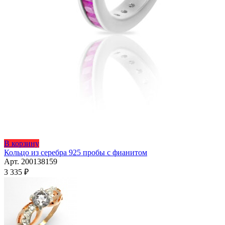
Этот
В корзину
товар
Кольцо из серебра 925 пробы с фианитом
имеет
Арт. 200138159
несколько
3 335
₽
вариаций.
Опции
можно
выбрать
на
странице