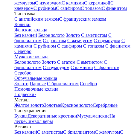
жемчугом
С изумрудом
С камнями
С керамикой
С
клевером
С рубином
С сапфиром
С топазом
С фианитом
Тип замка
С английским замком
С французским замком
Кольца
›
Женские кольца
Без камней
Белое золото
Золото
С аметистом
С
бриллиантом
С гранатом
С жемчугом
С изумрудом
С
камнями
С рубином
С сапфиром
С топазом
С фианитом
Серебро
Мужские кольца
Белое золото
Золото
С агатом
С аметистом
С
бриллиантом
С изумрудом
С камнями
С фианитом
Серебро
Обручальные кольца
Золото
Парные
С бриллиантом
Серебро
Помолвочные кольца
Подвески
›
Металл
Желтое золото
Золотые
Красное золото
Серебряные
Тип украшения
Буквы
Декоративные крестики
Мусульманские
На
леске
Символ веры
Вставка
Без камней
С аметистом
С бриллиантом
С жемчугом
С