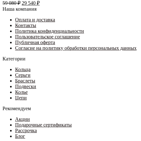
Первоначальная
вариаций.
Текущая
59 080
₽
29 540
₽
цена
Опции
цена:
Наша компания
составляла
можно
29
59
выбрать
Оплата и доставка
540 ₽.
на
Контакты
080 ₽.
странице
Политика конфиденциальности
товара.
Пользовательское соглашение
Публичная оферта
Согласие на политику обработки персональных данных
Категории
Кольца
Серьги
Браслеты
Подвески
Колье
Цепи
Рекомендуем
Акции
Подарочные сертификаты
Рассрочка
Блог