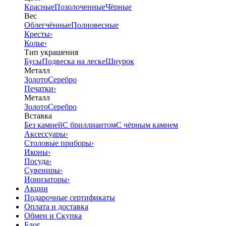
Красные
Позолоченные
Чёрные
Вес
Облегчённые
Полновесные
Кресты
›
Колье
›
Тип украшения
Бусы
Подвеска на леске
Шнурок
Металл
Золото
Серебро
Печатки
›
Металл
Золото
Серебро
Вставка
Без камней
С бриллиантом
С чёрным камнем
Аксессуары
›
Столовые приборы
›
Иконы
›
Посуда
›
Сувениры
›
Ионизаторы
›
Акции
Подарочные сертификаты
Оплата и доставка
Обмен и Скупка
Блог