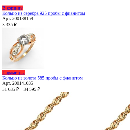
Этот
В корзину
товар
Кольцо из серебра 925 пробы с фианитом
имеет
Арт. 200138159
несколько
3 335
₽
вариаций.
Опции
можно
выбрать
на
странице
товара.
Этот
Параметры
товар
Кольцо из золота 585 пробы с фианитом
имеет
Арт. 200141035
несколько
Диапазон
31 635
₽
–
34 595
₽
вариаций.
цен:
Опции
31
можно
635 ₽
выбрать
–
на
34
странице
595 ₽
товара.