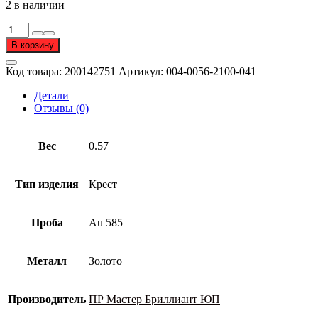
2 в наличии
Количество
товара
В корзину
Крест
из
Код товара:
200142751
Артикул:
004-0056-2100-041
золота
585
Детали
пробы
Отзывы (0)
Вес
0.57
Тип изделия
Крест
Проба
Au 585
Металл
Золото
Производитель
ПР Мастер Бриллиант ЮП