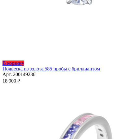
Этот
В корзину
товар
Подвеска из золота 585 пробы с бриллиантом
имеет
Арт. 200149236
несколько
18 900
₽
вариаций.
Опции
можно
выбрать
на
странице
товара.