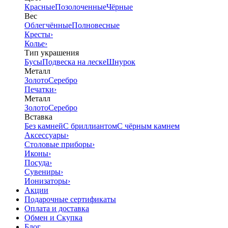
Красные
Позолоченные
Чёрные
Вес
Облегчённые
Полновесные
Кресты
›
Колье
›
Тип украшения
Бусы
Подвеска на леске
Шнурок
Металл
Золото
Серебро
Печатки
›
Металл
Золото
Серебро
Вставка
Без камней
С бриллиантом
С чёрным камнем
Аксессуары
›
Столовые приборы
›
Иконы
›
Посуда
›
Сувениры
›
Ионизаторы
›
Акции
Подарочные сертификаты
Оплата и доставка
Обмен и Скупка
Блог