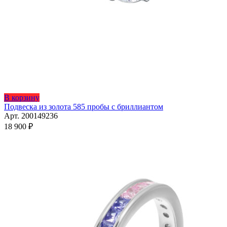
Этот
В корзину
товар
Подвеска из золота 585 пробы с бриллиантом
имеет
Арт. 200149236
несколько
18 900
₽
вариаций.
Опции
можно
выбрать
на
странице
товара.