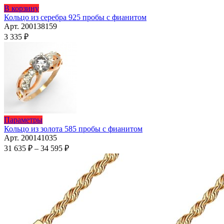
Этот
В корзину
товар
Кольцо из серебра 925 пробы с фианитом
имеет
Арт. 200138159
несколько
3 335
₽
вариаций.
Опции
можно
выбрать
на
странице
товара.
Этот
Параметры
товар
Кольцо из золота 585 пробы с фианитом
имеет
Арт. 200141035
несколько
Диапазон
31 635
₽
–
34 595
₽
вариаций.
цен:
Опции
31
можно
635 ₽
выбрать
–
на
34
странице
595 ₽
товара.