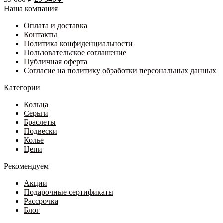
цена
Опции
цена:
Наша компания
составляла
можно
29
59
выбрать
Оплата и доставка
540 ₽.
на
Контакты
080 ₽.
странице
Политика конфиденциальности
товара.
Пользовательское соглашение
Публичная оферта
Согласие на политику обработки персональных данных
Категории
Кольца
Серьги
Браслеты
Подвески
Колье
Цепи
Рекомендуем
Акции
Подарочные сертификаты
Рассрочка
Блог