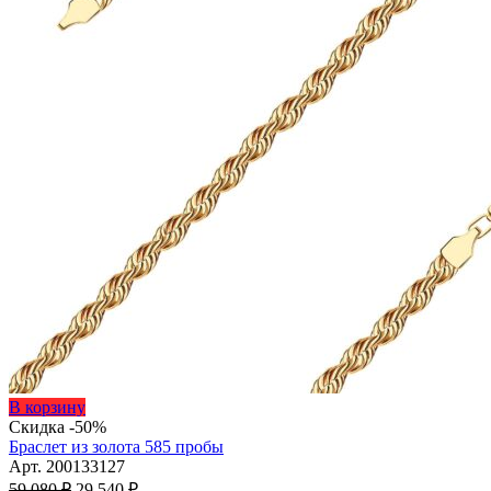
Этот
В корзину
товар
Скидка -50%
имеет
Браслет из золота 585 пробы
несколько
Арт. 200133127
Первоначальная
вариаций.
Текущая
59 080
₽
29 540
₽