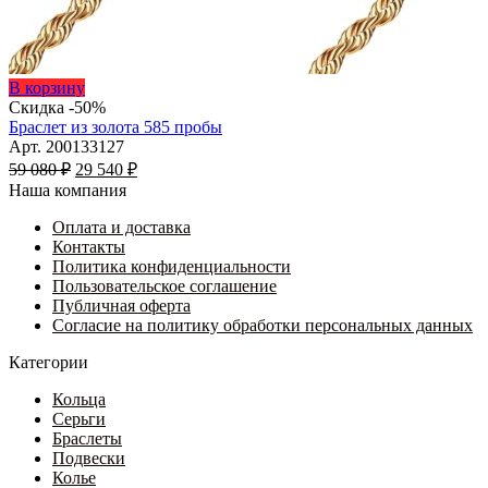
Этот
В корзину
товар
Скидка -50%
имеет
Браслет из золота 585 пробы
несколько
Арт. 200133127
Первоначальная
вариаций.
Текущая
59 080
₽
29 540
₽
цена
Опции
цена:
Наша компания
составляла
можно
29
59
выбрать
Оплата и доставка
540 ₽.
на
Контакты
080 ₽.
странице
Политика конфиденциальности
товара.
Пользовательское соглашение
Публичная оферта
Согласие на политику обработки персональных данных
Категории
Кольца
Серьги
Браслеты
Подвески
Колье