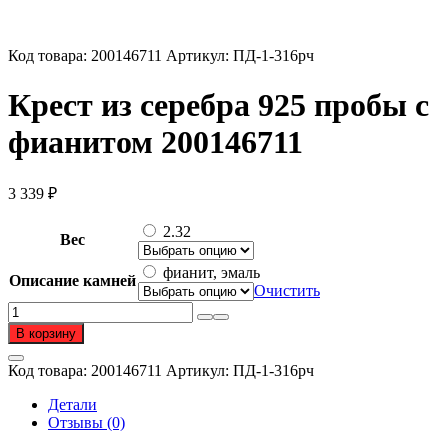
Код товара:
200146711
Артикул:
ПД-1-316рч
Крест из серебра 925 пробы с
фианитом 200146711
3 339
₽
2.32
Вес
фианит, эмаль
Описание камней
Очистить
Количество
товара
В корзину
Крест
из
Код товара:
200146711
Артикул:
ПД-1-316рч
серебра
925
Детали
пробы
Отзывы (0)
с