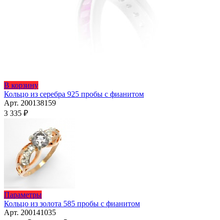
Этот
В корзину
товар
Кольцо из серебра 925 пробы с фианитом
имеет
Арт. 200138159
несколько
3 335
₽
вариаций.
Опции
можно
выбрать
на
странице
товара.
Этот
Параметры
товар
Кольцо из золота 585 пробы с фианитом
имеет
Арт. 200141035