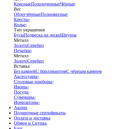
Красные
Позолоченные
Чёрные
Вес
Облегчённые
Полновесные
Кресты
›
Колье
›
Тип украшения
Бусы
Подвеска на леске
Шнурок
Металл
Золото
Серебро
Печатки
›
Металл
Золото
Серебро
Вставка
Без камней
С бриллиантом
С чёрным камнем
Аксессуары
›
Столовые приборы
›
Иконы
›
Посуда
›
Сувениры
›
Ионизаторы
›
Акции
Подарочные сертификаты
Оплата и доставка
Обмен и Скупка
Блог