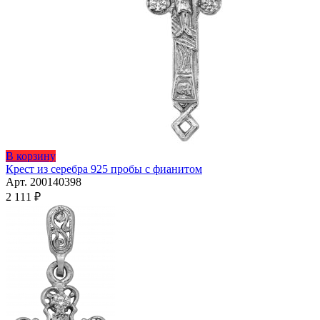
Этот
В корзину
товар
Крест из серебра 925 пробы с фианитом
имеет
Арт. 200140398
несколько
2 111
₽
вариаций.
Опции
можно
выбрать
на
странице
товара.