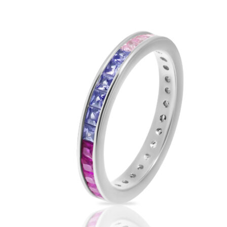
можно
выбрать
на
странице
товара.