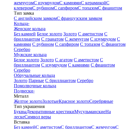
жемчугом
С изумрудом
С камнями
С керамикой
С
клевером
С рубином
С сапфиром
С топазом
С фианитом
Тип замка
С английским замком
С французским замком
Кольца
›
Женские кольца
Без камней
Белое золото
Золото
С аметистом
С
бриллиантом
С гранатом
С жемчугом
С изумрудом
С
камнями
С рубином
С сапфиром
С топазом
С фианитом
Серебро
Мужские кольца
Белое золото
Золото
С агатом
С аметистом
С
бриллиантом
С изумрудом
С камнями
С фианитом
Серебро
Обручальные кольца
Золото
Парные
С бриллиантом
Серебро
Помолвочные кольца
Подвески
›
Металл
Желтое золото
Золотые
Красное золото
Серебряные
Тип украшения
Буквы
Декоративные крестики
Мусульманские
На
леске
Символ веры
Вставка
Без камней
С аметистом
С бриллиантом
С жемчугом
С