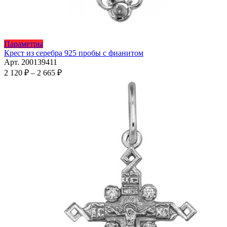
Этот
Параметры
товар
Крест из серебра 925 пробы с фианитом
имеет
Арт. 200139411
несколько
Диапазон
2 120
₽
–
2 665
₽
вариаций.
цен:
Опции
2
можно
120 ₽
выбрать
–
на
2
странице
665 ₽
товара.