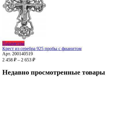
Этот
Параметры
товар
Крест из серебра 925 пробы с фианитом
имеет
Арт. 200140519
несколько
Диапазон
2 458
₽
–
2 653
₽
вариаций.
цен:
Опции
2
Недавно просмотренные товары
можно
458 ₽
выбрать
–
на
2
странице
653 ₽
товара.