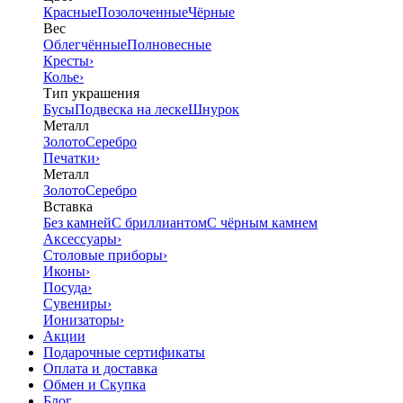
Красные
Позолоченные
Чёрные
Вес
Облегчённые
Полновесные
Кресты
›
Колье
›
Тип украшения
Бусы
Подвеска на леске
Шнурок
Металл
Золото
Серебро
Печатки
›
Металл
Золото
Серебро
Вставка
Без камней
С бриллиантом
С чёрным камнем
Аксессуары
›
Столовые приборы
›
Иконы
›
Посуда
›
Сувениры
›
Ионизаторы
›
Акции
Подарочные сертификаты
Оплата и доставка
Обмен и Скупка
Блог