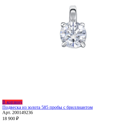
Этот
В корзину
товар
Подвеска из золота 585 пробы с бриллиантом
имеет
Арт. 200149236
несколько
18 900
₽
вариаций.
Опции