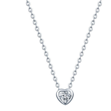
выбрать
на
странице
товара.