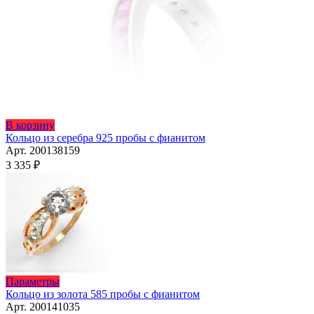
Этот
В корзину
товар
Кольцо из серебра 925 пробы с фианитом
имеет
Арт. 200138159
несколько
3 335
₽
вариаций.
Опции
можно
выбрать
на
странице
товара.
Этот
Параметры
товар
Кольцо из золота 585 пробы с фианитом
имеет
Арт. 200141035