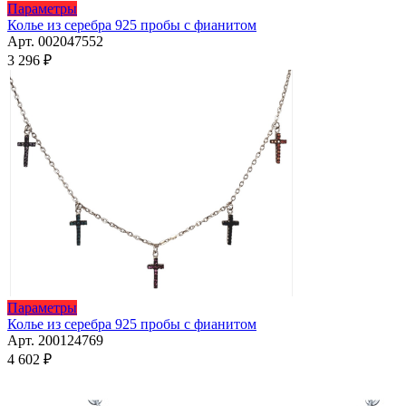
Этот
Параметры
товар
Колье из серебра 925 пробы с фианитом
имеет
Арт. 002047552
несколько
3 296
₽
вариаций.
Опции
можно
выбрать
на
странице
товара.
Этот
Параметры
товар
Колье из серебра 925 пробы с фианитом
имеет
Арт. 200124769
несколько
4 602
₽
вариаций.
Опции
можно