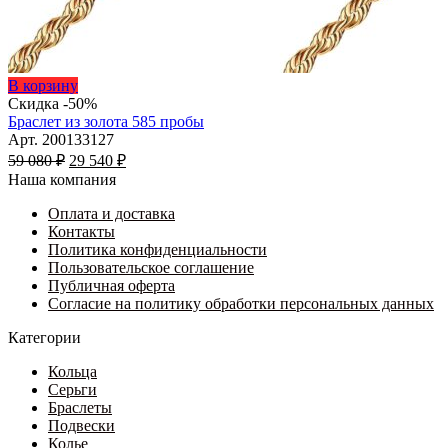
Этот
В корзину
товар
Скидка -50%
имеет
Браслет из золота 585 пробы
несколько
Арт. 200133127
Первоначальная
вариаций.
Текущая
59 080
₽
29 540
₽
цена
Опции
цена:
Наша компания
составляла
можно
29
59
выбрать
Оплата и доставка
540 ₽.
на
Контакты
080 ₽.
странице
Политика конфиденциальности
товара.
Пользовательское соглашение
Публичная оферта
Согласие на политику обработки персональных данных
Категории
Кольца
Серьги
Браслеты
Подвески
Колье