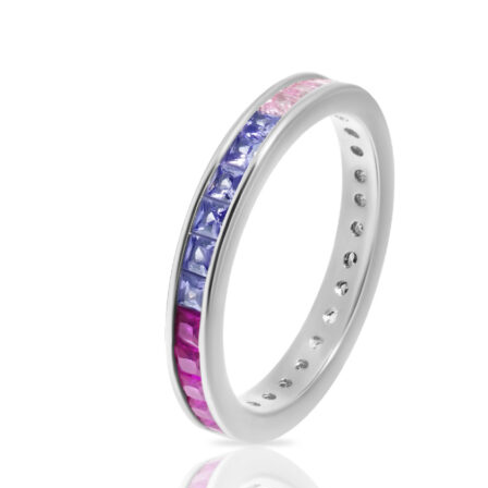
можно
выбрать
на
странице
товара.