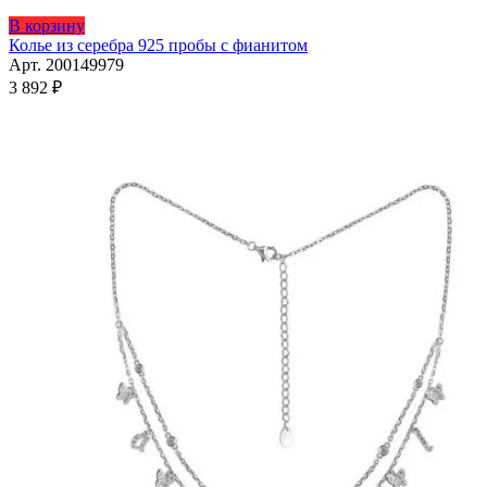
Этот
В корзину
товар
Колье из серебра 925 пробы с фианитом
имеет
Арт. 200149979
несколько
3 892
₽
вариаций.
Опции
можно
выбрать
на
странице
товара.