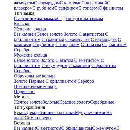
жемчугом
С изумрудом
С камнями
С керамикой
С
клевером
С рубином
С сапфиром
С топазом
С фианитом
Тип замка
С английским замком
С французским замком
Кольца
›
Женские кольца
Без камней
Белое золото
Золото
С аметистом
С
бриллиантом
С гранатом
С жемчугом
С изумрудом
С
камнями
С рубином
С сапфиром
С топазом
С фианитом
Серебро
Мужские кольца
Белое золото
Золото
С агатом
С аметистом
С
бриллиантом
С изумрудом
С камнями
С фианитом
Серебро
Обручальные кольца
Золото
Парные
С бриллиантом
Серебро
Помолвочные кольца
Подвески
›
Металл
Желтое золото
Золотые
Красное золото
Серебряные
Тип украшения
Буквы
Декоративные крестики
Мусульманские
На
леске
Символ веры
Вставка
Без камней
С аметистом
С бриллиантом
С жемчугом
С