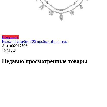
Этот
В корзину
товар
Колье из серебра 925 пробы с фианитом
имеет
Арт. 002017506
несколько
10 314
₽
вариаций.
Опции
Недавно просмотренные товары
можно
выбрать
на
странице
товара.