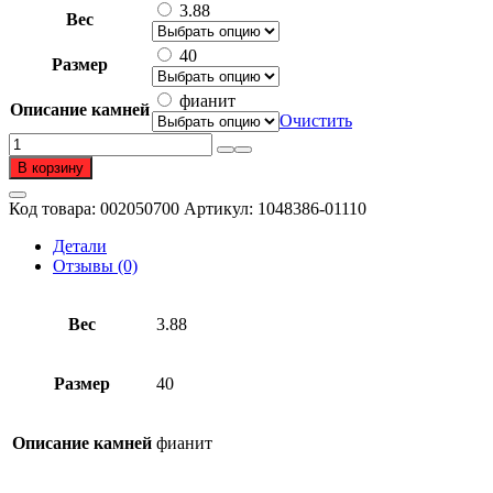
3.88
Вес
40
Размер
фианит
Описание камней
Очистить
Количество
товара
В корзину
Колье
из
Код товара:
002050700
Артикул:
1048386-01110
серебра
925
Детали
пробы
Отзывы (0)
с
фианитом
Вес
3.88
Размер
40
Описание камней
фианит