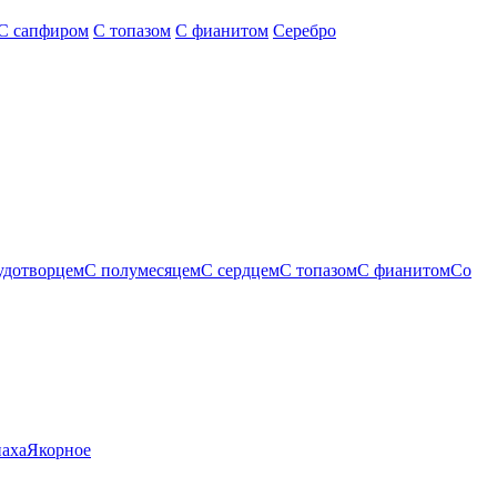
С сапфиром
С топазом
С фианитом
Серебро
удотворцем
С полумесяцем
С сердцем
С топазом
С фианитом
Со
паха
Якорное