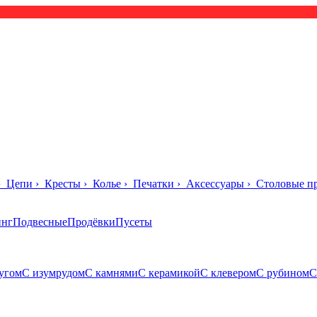
›
Цепи
›
Кресты
›
Колье
›
Печатки
›
Аксессуары
›
Столовые п
инг
Подвесные
Продёвки
Пусеты
угом
С изумрудом
С камнями
С керамикой
С клевером
С рубином
С