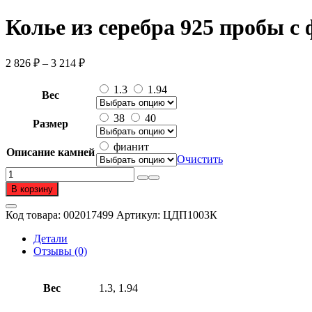
Колье из серебра 925 пробы с
Диапазон
2 826
₽
–
3 214
₽
цен:
2
1.3
1.94
Вес
826 ₽
–
38
40
Размер
3
214 ₽
фианит
Описание камней
Очистить
Количество
товара
В корзину
Колье
из
Код товара:
002017499
Артикул:
ЦДП1003К
серебра
925
Детали
пробы
Отзывы (0)
с
фианитом
Вес
1.3, 1.94