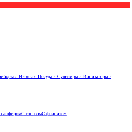
риборы
›
Иконы
›
Посуда
›
Сувениры
›
Ионизаторы
›
 сапфиром
С топазом
С фианитом