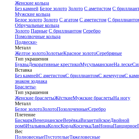
Женские кольца
Без камней
Белое золото
Золото
С аметистом
С бриллиан
Мужские кольца
Белое золото
Золото
С агатом
С аметистом
С бриллианто
Обручальные кольца
Золото
Парные
С бриллиантом
Серебро
Помолвочные кольца
Подвески
›
Металл
Желтое золото
Золотые
Красное золото
Серебряные
Тип украшения
Буквы
Декоративные крестики
Мусульманские
На леске
Си
Вставка
Без камней
С аметистом
С бриллиантом
С жемчугом
С кам
знаком зодиака
Браслеты
›
Тип украшения
Женские браслеты
Жёсткие
Мужские браслеты
На ногу
Металл
Белое золото
Золото
Позолоченные
Серебро
Плетение
Бисмарк
Венецианское
Верёвка
Византийское
Двойной
ромб
Итальянка
Колос
Корда
Косичка
Лав
Нонна
Панцирное
Вес
Полновесные
Пустотелые
Тяжеловесные