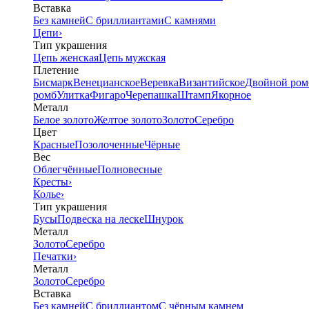
Вставка
Без камней
С бриллиантами
С камнями
Цепи
›
Тип украшения
Цепь женская
Цепь мужская
Плетение
Бисмарк
Венецианское
Веревка
Византийское
Двойной ром
ромб
Улитка
Фигаро
Черепашка
Штамп
Якорное
Металл
Белое золото
Желтое золото
Золото
Серебро
Цвет
Красные
Позолоченные
Чёрные
Вес
Облегчённые
Полновесные
Кресты
›
Колье
›
Тип украшения
Бусы
Подвеска на леске
Шнурок
Металл
Золото
Серебро
Печатки
›
Металл
Золото
Серебро
Вставка
Без камней
С бриллиантом
С чёрным камнем