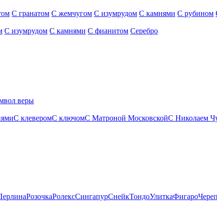
том
С гранатом
С жемчугом
С изумрудом
С камнями
С рубином
м
С изумрудом
С камнями
С фианитом
Серебро
мвол веры
нями
С клевером
С ключом
С Матроной Московской
С Николаем Ч
Перлина
Розочка
Ролекс
Сингапур
Снейк
Тондо
Улитка
Фигаро
Чере