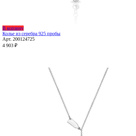
Этот
В корзину
товар
Колье из серебра 925 пробы
имеет
Арт. 200124725
несколько
4 903
₽
вариаций.
Опции
можно
выбрать
на
странице
товара.