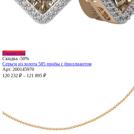
Этот
Параметры
товар
Скидка -50%
имеет
Серьги из золота 585 пробы с бриллиантом
несколько
Арт. 200145970
вариаций.
Диапазон
120 232
₽
–
121 895
₽
Опции
цен:
можно
120
выбрать
232 ₽
на
–
странице
121
товара.
895 ₽