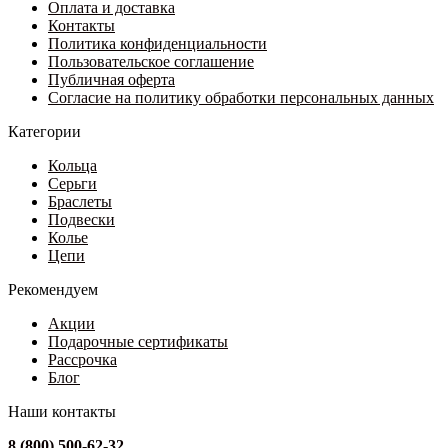
81
выбрать
Оплата и доставка
560 ₽.
на
Контакты
120 ₽.
странице
Политика конфиденциальности
товара.
Пользовательское соглашение
Публичная оферта
Согласие на политику обработки персональных данных
Категории
Кольца
Серьги
Браслеты
Подвески
Колье
Цепи
Рекомендуем
Акции
Подарочные сертификаты
Рассрочка
Блог
Наши контакты
8 (800) 500-62-32