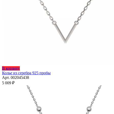
Этот
В корзину
товар
Колье из серебра 925 пробы
имеет
Арт. 002045438
несколько
5 009
₽
вариаций.
Опции
можно
выбрать
на
странице
товара.