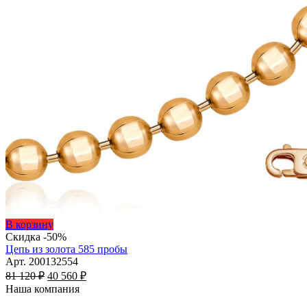
Этот
В корзину
товар
Скидка -50%
имеет
Цепь из золота 585 пробы
несколько
Арт. 200132554
Первоначальная
вариаций.
Текущая
81 120
₽
40 560
₽
цена
Опции
цена:
Наша компания
составляла
можно
40