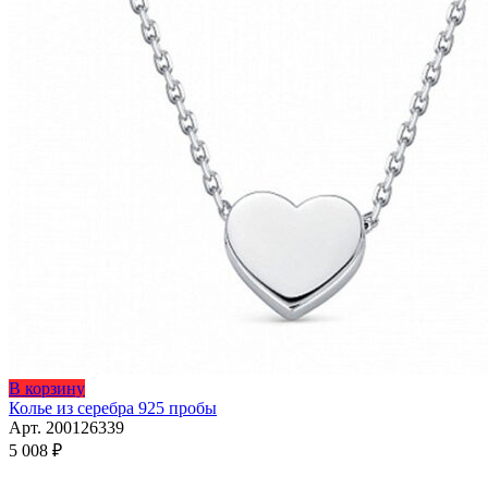
Этот
В корзину
товар
Колье из серебра 925 пробы
имеет
Арт. 200126339
несколько
5 008
₽
вариаций.
Опции