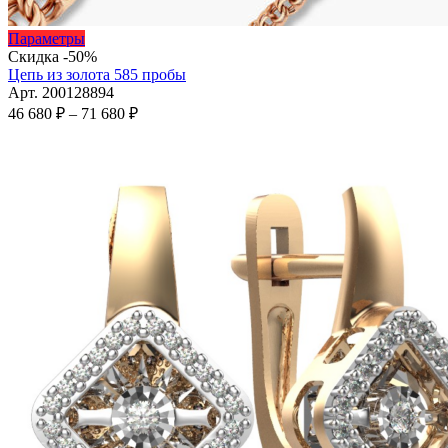
Этот
Параметры
товар
Скидка -50%
имеет
Цепь из золота 585 пробы
несколько
Арт. 200128894
вариаций.
Диапазон
46 680
₽
–
71 680
₽
Опции
цен:
можно
46
выбрать
680 ₽
на
–
странице
71
товара.
680 ₽