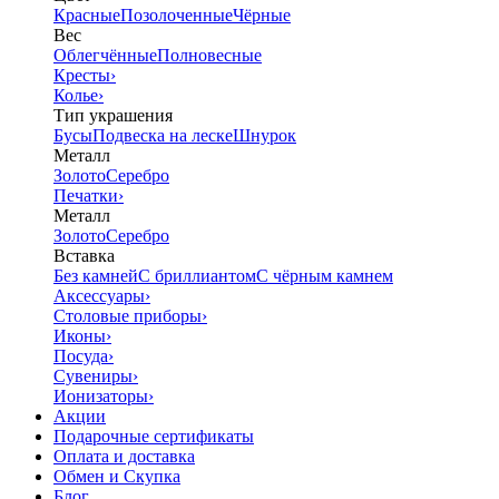
Красные
Позолоченные
Чёрные
Вес
Облегчённые
Полновесные
Кресты
›
Колье
›
Тип украшения
Бусы
Подвеска на леске
Шнурок
Металл
Золото
Серебро
Печатки
›
Металл
Золото
Серебро
Вставка
Без камней
С бриллиантом
С чёрным камнем
Аксессуары
›
Столовые приборы
›
Иконы
›
Посуда
›
Сувениры
›
Ионизаторы
›
Акции
Подарочные сертификаты
Оплата и доставка
Обмен и Скупка
Блог