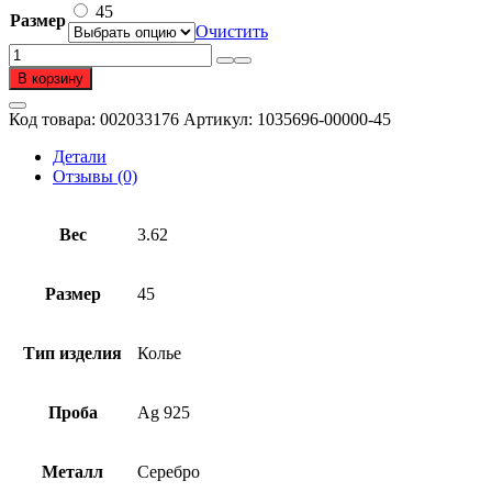
45
Размер
Очистить
Количество
товара
В корзину
Колье
из
Код товара:
002033176
Артикул:
1035696-00000-45
серебра
925
Детали
пробы
Отзывы (0)
Вес
3.62
Размер
45
Тип изделия
Колье
Проба
Ag 925
Металл
Серебро