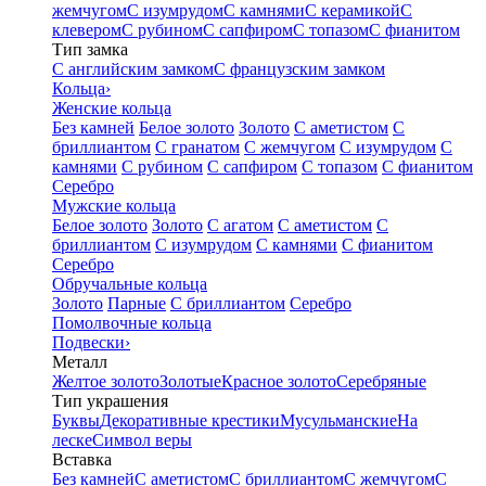
жемчугом
С изумрудом
С камнями
С керамикой
С
клевером
С рубином
С сапфиром
С топазом
С фианитом
Тип замка
С английским замком
С французским замком
Кольца
›
Женские кольца
Без камней
Белое золото
Золото
С аметистом
С
бриллиантом
С гранатом
С жемчугом
С изумрудом
С
камнями
С рубином
С сапфиром
С топазом
С фианитом
Серебро
Мужские кольца
Белое золото
Золото
С агатом
С аметистом
С
бриллиантом
С изумрудом
С камнями
С фианитом
Серебро
Обручальные кольца
Золото
Парные
С бриллиантом
Серебро
Помолвочные кольца
Подвески
›
Металл
Желтое золото
Золотые
Красное золото
Серебряные
Тип украшения
Буквы
Декоративные крестики
Мусульманские
На
леске
Символ веры
Вставка
Без камней
С аметистом
С бриллиантом
С жемчугом
С