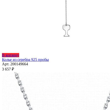
Этот
В корзину
товар
Колье из серебра 925 пробы
имеет
Арт. 200149664
несколько
3 657
₽
вариаций.
Опции
можно
выбрать
на
странице
товара.