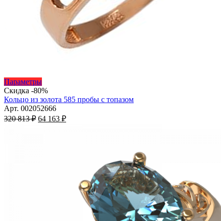
Этот
Параметры
товар
Скидка -80%
имеет
Кольцо из золота 585 пробы с топазом
несколько
Арт. 002052666
Первоначальная
вариаций.
Текущая
320 813
₽
64 163
₽
цена
Опции
цена:
составляла
можно
64
320
выбрать
163 ₽.
на
813 ₽.
странице
товара.