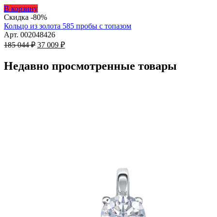
Этот
В корзину
товар
Скидка -80%
имеет
Кольцо из золота 585 пробы с топазом
несколько
Арт. 002048426
Первоначальная
вариаций.
Текущая
185 044
₽
37 009
₽
цена
Опции
цена:
составляла
можно
37
Недавно просмотренные товары
185
выбрать
009 ₽.
на
044 ₽.
странице
товара.