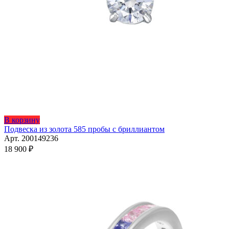
Этот
В корзину
товар
Подвеска из золота 585 пробы с бриллиантом
имеет
Арт. 200149236
несколько
18 900
₽
вариаций.
Опции
можно
выбрать
на
странице
товара.