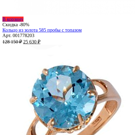
Этот
В корзину
товар
Скидка -80%
имеет
Кольцо из золота 585 пробы с топазом
несколько
Арт. 001778203
Первоначальная
вариаций.
Текущая
128 150
₽
25 630
₽
цена
Опции
цена:
составляла
можно
25
128
выбрать
630 ₽.
на
150 ₽.
странице
товара.