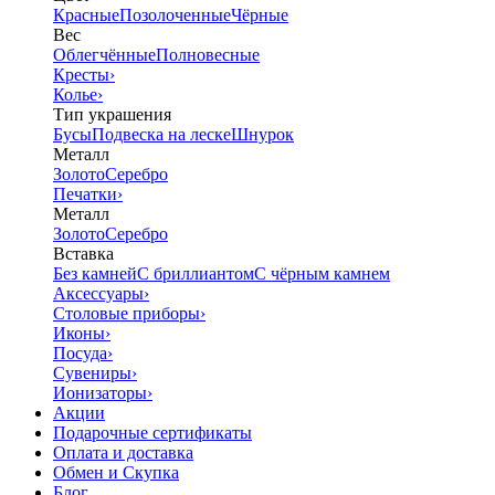
Красные
Позолоченные
Чёрные
Вес
Облегчённые
Полновесные
Кресты
›
Колье
›
Тип украшения
Бусы
Подвеска на леске
Шнурок
Металл
Золото
Серебро
Печатки
›
Металл
Золото
Серебро
Вставка
Без камней
С бриллиантом
С чёрным камнем
Аксессуары
›
Столовые приборы
›
Иконы
›
Посуда
›
Сувениры
›
Ионизаторы
›
Акции
Подарочные сертификаты
Оплата и доставка
Обмен и Скупка
Блог