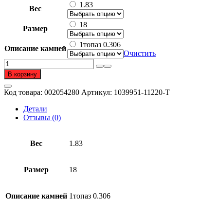
составляла
32
1.83
Вес
161
397 ₽.
987 ₽.
18
Размер
1топаз 0.306
Описание камней
Очистить
Количество
товара
В корзину
Кольцо
из
Код товара:
002054280
Артикул:
1039951-11220-T
золота
585
Детали
пробы
Отзывы (0)
с
топазом
Вес
1.83
Размер
18
Описание камней
1топаз 0.306