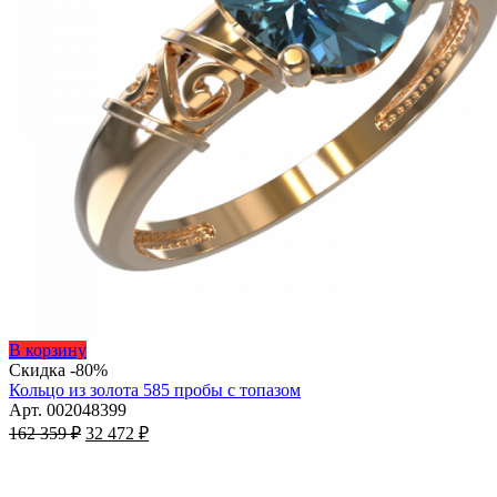
Этот
В корзину
товар
Скидка -80%
имеет
Кольцо из золота 585 пробы с топазом
несколько
Арт. 002048399
Первоначальная
вариаций.
Текущая
162 359
₽
32 472
₽
цена
Опции
цена:
составляла
можно
32
162
выбрать
472 ₽.