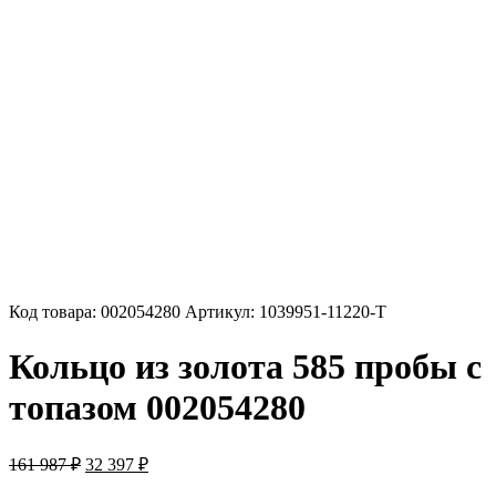
Код товара:
002054280
Артикул:
1039951-11220-T
Кольцо из золота 585 пробы с
топазом 002054280
Первоначальная
Текущая
161 987
₽
32 397
₽
цена
цена: