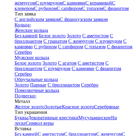
жемчугом
С изумрудом
С камнями
С керамикой
С
клевером
С рубином
С сапфиром
С топазом
С фианитом
Тип замка
С английским замком
С французским замком
Кольца
›
Женские кольца
Без камней
Белое золото
Золото
С аметистом
С
бриллиантом
С гранатом
С жемчугом
С изумрудом
С
камнями
С рубином
С сапфиром
С топазом
С фианитом
Серебро
Мужские кольца
Белое золото
Золото
С агатом
С аметистом
С
бриллиантом
С изумрудом
С камнями
С фианитом
Серебро
Обручальные кольца
Золото
Парные
С бриллиантом
Серебро
Помолвочные кольца
Подвески
›
Металл
Желтое золото
Золотые
Красное золото
Серебряные
Тип украшения
Буквы
Декоративные крестики
Мусульманские
На
леске
Символ веры
Вставка
Без камней
С аметистом
С бриллиантом
С жемчугом
С