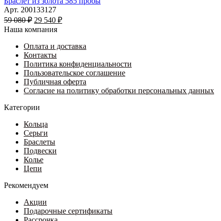
имеет
Браслет из золота 585 пробы
несколько
Арт. 200133127
Первоначальная
вариаций.
Текущая
59 080
₽
29 540
₽
цена
Опции
цена:
Наша компания
составляла
можно
29
59
выбрать
Оплата и доставка
540 ₽.
на
Контакты
080 ₽.
странице
Политика конфиденциальности
товара.
Пользовательское соглашение
Публичная оферта
Согласие на политику обработки персональных данных
Категории
Кольца
Серьги
Браслеты
Подвески
Колье
Цепи
Рекомендуем
Акции
Подарочные сертификаты
Рассрочка