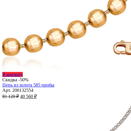
Этот
В корзину
товар
Скидка -50%
имеет
Цепь из золота 585 пробы
несколько
Арт. 200132554
Первоначальная
вариаций.
Текущая
81 120
₽
40 560
₽
цена
Опции
цена:
составляла
можно
40
81
выбрать
560 ₽.
на
120 ₽.
странице
товара.