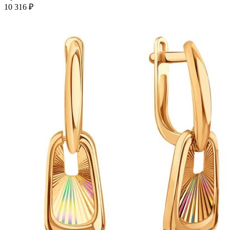
несколько
10 316
₽
вариаций.
Опции
можно
выбрать
на
странице
товара.