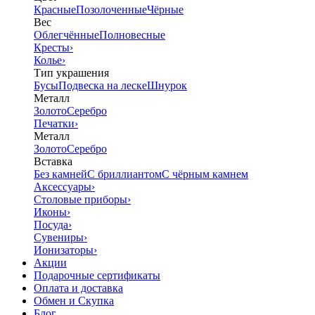
Красные
Позолоченные
Чёрные
Вес
Облегчённые
Полновесные
Кресты
›
Колье
›
Тип украшения
Бусы
Подвеска на леске
Шнурок
Металл
Золото
Серебро
Печатки
›
Металл
Золото
Серебро
Вставка
Без камней
С бриллиантом
С чёрным камнем
Аксессуары
›
Столовые приборы
›
Иконы
›
Посуда
›
Сувениры
›
Ионизаторы
›
Акции
Подарочные сертификаты
Оплата и доставка
Обмен и Скупка
Блог