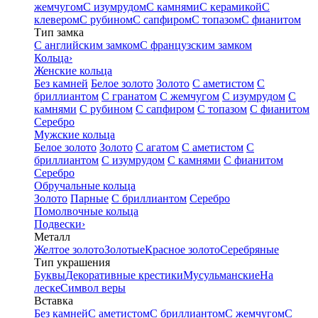
жемчугом
С изумрудом
С камнями
С керамикой
С
клевером
С рубином
С сапфиром
С топазом
С фианитом
Тип замка
С английским замком
С французским замком
Кольца
›
Женские кольца
Без камней
Белое золото
Золото
С аметистом
С
бриллиантом
С гранатом
С жемчугом
С изумрудом
С
камнями
С рубином
С сапфиром
С топазом
С фианитом
Серебро
Мужские кольца
Белое золото
Золото
С агатом
С аметистом
С
бриллиантом
С изумрудом
С камнями
С фианитом
Серебро
Обручальные кольца
Золото
Парные
С бриллиантом
Серебро
Помолвочные кольца
Подвески
›
Металл
Желтое золото
Золотые
Красное золото
Серебряные
Тип украшения
Буквы
Декоративные крестики
Мусульманские
На
леске
Символ веры
Вставка
Без камней
С аметистом
С бриллиантом
С жемчугом
С