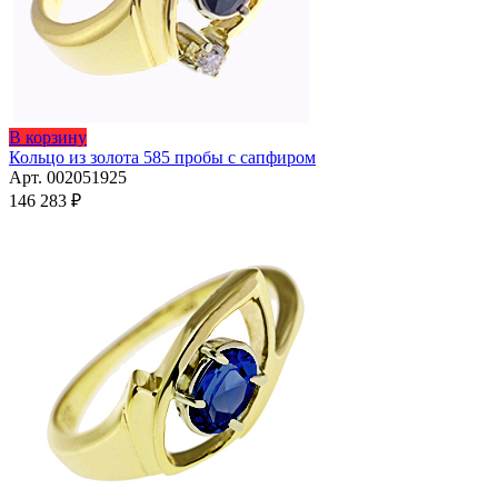
Этот
В корзину
товар
Кольцо из золота 585 пробы с сапфиром
имеет
Арт. 002051925
несколько
146 283
₽
вариаций.
Опции
можно
выбрать
на
странице
товара.