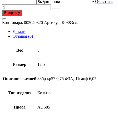
Очистить
Количество
товара
В корзину
Кольцо
из
Код товара:
002040320
Артикул:
К0383сж
золота
585
Детали
пробы
Отзывы (0)
с
сапфиром
Вес
8
Размер
17.5
Описание камней
88бр кр57 0,75 4/3А, 11сапф 6,05
Тип изделия
Кольцо
Проба
Au 585