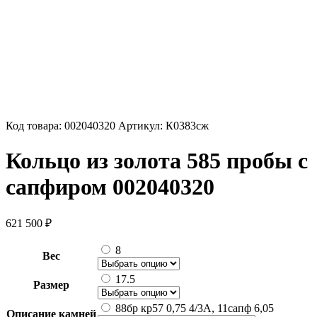
Код товара:
002040320
Артикул:
К0383сж
Кольцо из золота 585 пробы с
сапфиром 002040320
621 500
₽
8
Вес
17.5
Размер
88бр кр57 0,75 4/3А, 11сапф 6,05
Описание камней