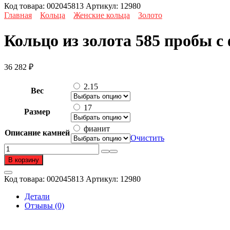
Код товара:
002045813
Артикул:
12980
Главная
Кольца
Женские кольца
Золото
Кольцо из золота 585 пробы с
36 282
₽
2.15
Вес
17
Размер
фианит
Описание камней
Очистить
Количество
товара
В корзину
Кольцо
из
Код товара:
002045813
Артикул:
12980
золота
585
Детали
пробы
Отзывы (0)
с
фианитом