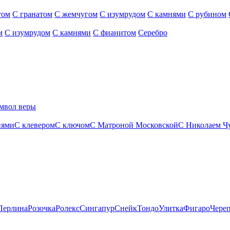
том
С гранатом
С жемчугом
С изумрудом
С камнями
С рубином
м
С изумрудом
С камнями
С фианитом
Серебро
мвол веры
нями
С клевером
С ключом
С Матроной Московской
С Николаем Ч
Перлина
Розочка
Ролекс
Сингапур
Снейк
Тондо
Улитка
Фигаро
Чере