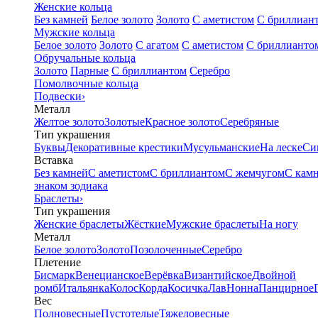
Женские кольца
Без камней
Белое золото
Золото
С аметистом
С бриллиан
Мужские кольца
Белое золото
Золото
С агатом
С аметистом
С бриллианто
Обручальные кольца
Золото
Парные
С бриллиантом
Серебро
Помолвочные кольца
Подвески
›
Металл
Желтое золото
Золотые
Красное золото
Серебряные
Тип украшения
Буквы
Декоративные крестики
Мусульманские
На леске
Си
Вставка
Без камней
С аметистом
С бриллиантом
С жемчугом
С кам
знаком зодиака
Браслеты
›
Тип украшения
Женские браслеты
Жёсткие
Мужские браслеты
На ногу
Металл
Белое золото
Золото
Позолоченные
Серебро
Плетение
Бисмарк
Венецианское
Верёвка
Византийское
Двойной
ромб
Итальянка
Колос
Корда
Косичка
Лав
Нонна
Панцирное
Вес
Полновесные
Пустотелые
Тяжеловесные