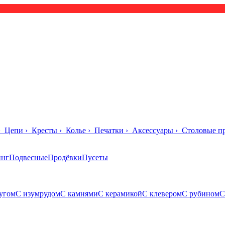
›
Цепи
›
Кресты
›
Колье
›
Печатки
›
Аксессуары
›
Столовые п
инг
Подвесные
Продёвки
Пусеты
угом
С изумрудом
С камнями
С керамикой
С клевером
С рубином
С