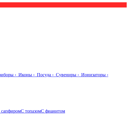
риборы
›
Иконы
›
Посуда
›
Сувениры
›
Ионизаторы
›
 сапфиром
С топазом
С фианитом