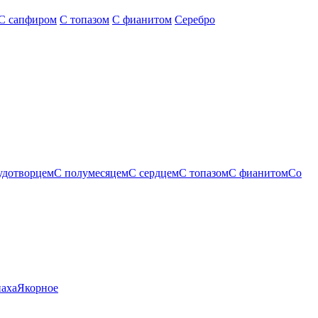
С сапфиром
С топазом
С фианитом
Серебро
удотворцем
С полумесяцем
С сердцем
С топазом
С фианитом
Со
паха
Якорное