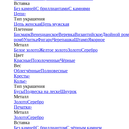
Вставка
Без камней
С бриллиантами
С камнями
Цепи
›
Тип украшения
Цепь женская
Цепь мужская
Плетение
Бисмарк
Венецианское
Веревка
Византийское
Двойной ром
ромб
Улитка
Фигаро
Черепашка
Штамп
Якорное
Металл
Белое золото
Желтое золото
Золото
Серебро
Цвет
Красные
Позолоченные
Чёрные
Вес
Облегчённые
Полновесные
Кресты
›
Колье
›
Тип украшения
Бусы
Подвеска на леске
Шнурок
Металл
Золото
Серебро
Печатки
›
Металл
Золото
Серебро
Вставка
Без камней
С бриллиантом
С чёрным камнем