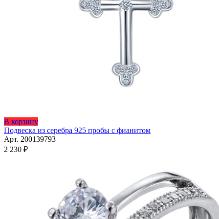
Этот
В корзину
товар
Подвеска из серебра 925 пробы с фианитом
имеет
Арт. 200139793
несколько
2 230
₽
вариаций.
Опции
можно
выбрать
на
странице
товара.