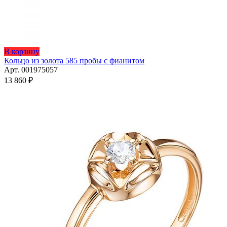
Этот
В корзину
товар
Кольцо из золота 585 пробы с фианитом
имеет
Арт. 001975057
несколько
13 860
₽
вариаций.
Опции
можно
выбрать
на
странице
товара.