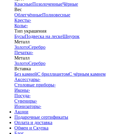
Красные
Позолоченные
Чёрные
Вес
Облегчённые
Полновесные
Кресты
›
Колье
›
Тип украшения
Бусы
Подвеска на леске
Шнурок
Металл
Золото
Серебро
Печатки
›
Металл
Золото
Серебро
Вставка
Без камней
С бриллиантом
С чёрным камнем
Аксессуары
›
Столовые приборы
›
Иконы
›
Посуда
›
Сувениры
›
Ионизаторы
›
Акции
Подарочные сертификаты
Оплата и доставка
Обмен и Скупка
Блог