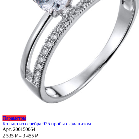
Этот
Параметры
товар
Кольцо из серебра 925 пробы с фианитом
имеет
Арт. 200150064
несколько
Диапазон
2 535
₽
–
3 455
₽