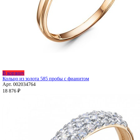
Этот
В корзину
товар
Кольцо из золота 585 пробы с фианитом
имеет
Арт. 002034764
несколько
18 876
₽
вариаций.
Опции
можно
выбрать
на
странице
товара.