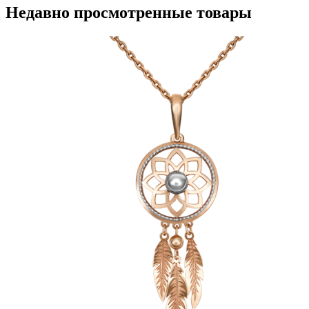
Опции
Недавно просмотренные товары
можно
выбрать
на
странице
товара.