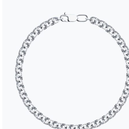
вариаций.
цен:
Опции
2
можно
535 ₽
выбрать
–
на
3
странице
455 ₽
товара.