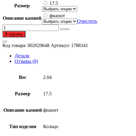
17.5
Размер
фианит
Описание камней
Очистить
Количество
товара
В корзину
Кольцо
из
Код товара:
002029648
Артикул:
1788341
золота
585
Детали
пробы
Отзывы (0)
с
фианитом
Вес
2.04
Размер
17.5
Описание камней
фианит
Тип изделия
Кольцо