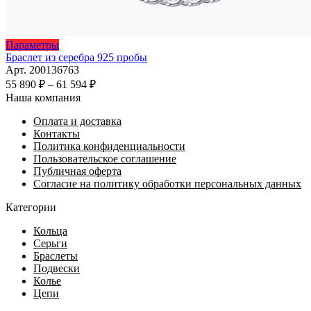
Этот
Параметры
товар
Браслет из серебра 925 пробы
имеет
Арт. 200136763
несколько
Диапазон
55 890
₽
–
61 594
₽
вариаций.
цен:
Наша компания
Опции
55
можно
Оплата и доставка
890 ₽
выбрать
Контакты
–
на
Политика конфиденциальности
61
странице
Пользовательское соглашение
594 ₽
товара.
Публичная оферта
Согласие на политику обработки персональных данных
Категории
Кольца
Серьги
Браслеты
Подвески
Колье
Цепи