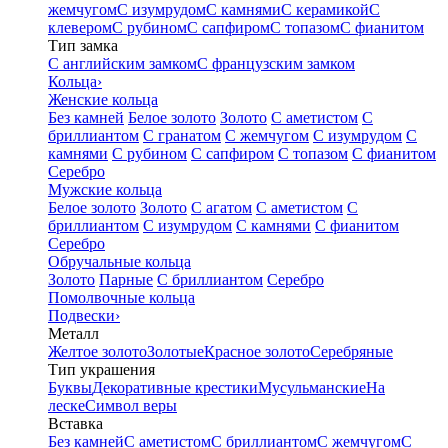
жемчугом
С изумрудом
С камнями
С керамикой
С
клевером
С рубином
С сапфиром
С топазом
С фианитом
Тип замка
С английским замком
С французским замком
Кольца
›
Женские кольца
Без камней
Белое золото
Золото
С аметистом
С
бриллиантом
С гранатом
С жемчугом
С изумрудом
С
камнями
С рубином
С сапфиром
С топазом
С фианитом
Серебро
Мужские кольца
Белое золото
Золото
С агатом
С аметистом
С
бриллиантом
С изумрудом
С камнями
С фианитом
Серебро
Обручальные кольца
Золото
Парные
С бриллиантом
Серебро
Помолвочные кольца
Подвески
›
Металл
Желтое золото
Золотые
Красное золото
Серебряные
Тип украшения
Буквы
Декоративные крестики
Мусульманские
На
леске
Символ веры
Вставка
Без камней
С аметистом
С бриллиантом
С жемчугом
С