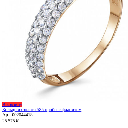
Этот
В корзину
товар
Кольцо из золота 585 пробы с фианитом
имеет
Арт. 002044418
несколько
25 575
₽
вариаций.