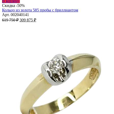
Этот
В корзину
товар
Скидка -50%
имеет
Кольцо из золота 585 пробы с бриллиантом
несколько
Арт. 002040141
Первоначальная
вариаций.
Текущая
619 750
₽
309 875
₽
цена
Опции
цена:
составляла
можно
309
619
выбрать
875 ₽.
на
750 ₽.
странице
товара.