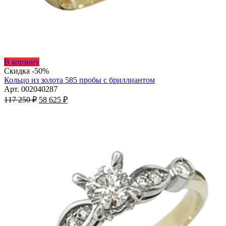
Этот
В корзину
товар
Скидка -50%
имеет
Кольцо из золота 585 пробы с бриллиантом
несколько
Арт. 002040287
Первоначальная
вариаций.
Текущая
117 250
₽
58 625
₽
цена
Опции
цена:
составляла
можно
58
117
выбрать
625 ₽.
на
250 ₽.
странице
товара.