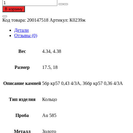
Количество
товара
В корзину
Кольцо
из
Код товара:
200147518
Артикул:
К0239ж
золота
585
Детали
пробы
Отзывы (0)
с
бриллиантом
Вес
4.34, 4.38
Размер
17.5, 18
Описание камней
5бр кр57 0,43 4/3А, 36бр кр57 0,36 4/3А
Тип изделия
Кольцо
Проба
Au 585
Металл
Золото