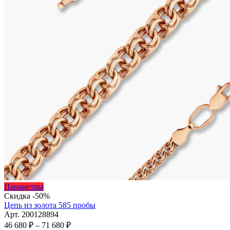
Этот
Параметры
товар
Скидка -50%
имеет
Цепь из золота 585 пробы
несколько
Арт. 200128894
вариаций.
Диапазон
46 680
₽
–
71 680
₽