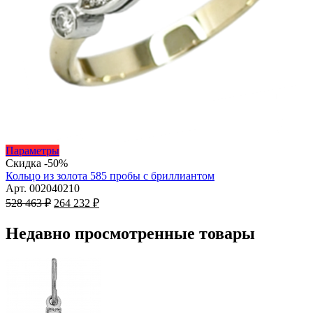
Этот
Параметры
товар
Скидка -50%
имеет
Кольцо из золота 585 пробы с бриллиантом
несколько
Арт. 002040210
Первоначальная
вариаций.
Текущая
528 463
₽
264 232
₽
цена
Опции
цена:
составляла
можно
264
Недавно просмотренные товары
528
выбрать
232 ₽.
на
463 ₽.
странице
товара.