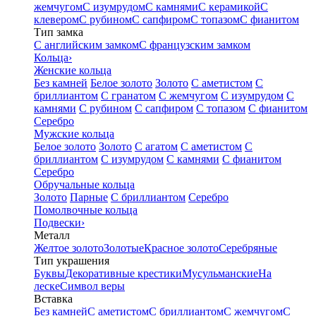
жемчугом
С изумрудом
С камнями
С керамикой
С
клевером
С рубином
С сапфиром
С топазом
С фианитом
Тип замка
С английским замком
С французским замком
Кольца
›
Женские кольца
Без камней
Белое золото
Золото
С аметистом
С
бриллиантом
С гранатом
С жемчугом
С изумрудом
С
камнями
С рубином
С сапфиром
С топазом
С фианитом
Серебро
Мужские кольца
Белое золото
Золото
С агатом
С аметистом
С
бриллиантом
С изумрудом
С камнями
С фианитом
Серебро
Обручальные кольца
Золото
Парные
С бриллиантом
Серебро
Помолвочные кольца
Подвески
›
Металл
Желтое золото
Золотые
Красное золото
Серебряные
Тип украшения
Буквы
Декоративные крестики
Мусульманские
На
леске
Символ веры
Вставка
Без камней
С аметистом
С бриллиантом
С жемчугом
С