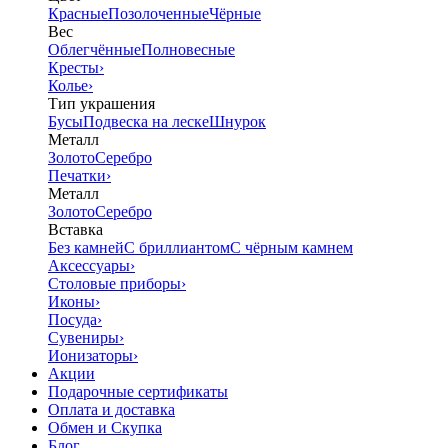
Красные
Позолоченные
Чёрные
Вес
Облегчённые
Полновесные
Кресты
›
Колье
›
Тип украшения
Бусы
Подвеска на леске
Шнурок
Металл
Золото
Серебро
Печатки
›
Металл
Золото
Серебро
Вставка
Без камней
С бриллиантом
С чёрным камнем
Аксессуары
›
Столовые приборы
›
Иконы
›
Посуда
›
Сувениры
›
Ионизаторы
›
Акции
Подарочные сертификаты
Оплата и доставка
Обмен и Скупка
Блог