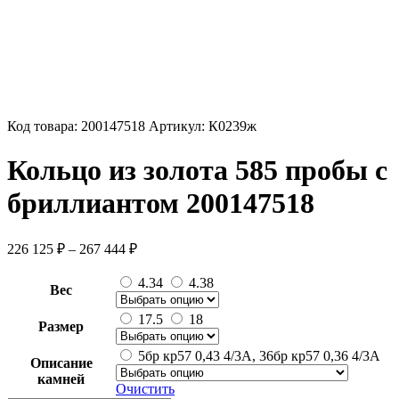
Код товара:
200147518
Артикул:
К0239ж
Кольцо из золота 585 пробы с
бриллиантом 200147518
Диапазон
226 125
₽
–
267 444
₽
цен:
226
4.34
4.38
Вес
125 ₽
–
17.5
18
Размер
267
444 ₽
5бр кр57 0,43 4/3А, 36бр кр57 0,36 4/3А
Описание
камней
Очистить