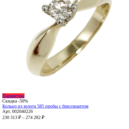
Этот
Параметры
товар
Скидка -50%
имеет
Кольцо из золота 585 пробы с бриллиантом
несколько
Арт. 002040226
вариаций.
Диапазон
230 313
₽
–
274 282
₽
Опции
цен:
можно
230