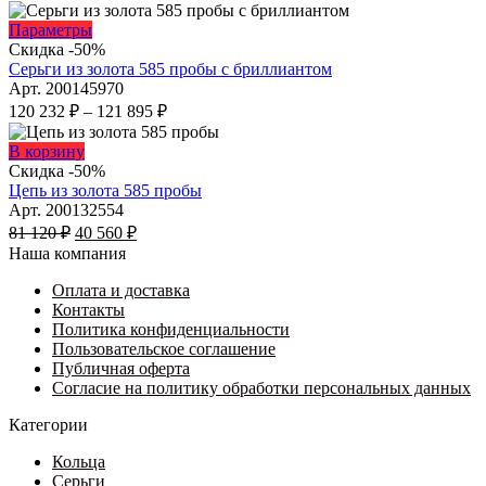
Опции
цен:
можно
46
Этот
Параметры
выбрать
680 ₽
товар
Скидка -50%
на
имеет
–
Серьги из золота 585 пробы с бриллиантом
странице
несколько
71
Арт. 200145970
товара.
вариаций.
Диапазон
680 ₽
120 232
₽
–
121 895
₽
Опции
цен:
можно
120
Этот
В корзину
выбрать
232 ₽
товар
Скидка -50%
на
имеет
–
Цепь из золота 585 пробы
странице
несколько
121
Арт. 200132554
товара.
Первоначальная
вариаций.
Текущая
895 ₽
81 120
₽
40 560
₽
цена
Опции
цена:
Наша компания
составляла
можно
40
81
выбрать
Оплата и доставка
560 ₽.
на
Контакты
120 ₽.
странице
Политика конфиденциальности
товара.
Пользовательское соглашение
Публичная оферта
Согласие на политику обработки персональных данных
Категории
Кольца
Серьги