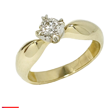
выбрать
313 ₽
на
–
странице
274
товара.
282 ₽