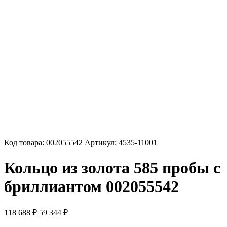
Код товара:
002055542
Артикул:
4535-11001
Кольцо из золота 585 пробы с
бриллиантом 002055542
Первоначальная
Текущая
118 688
₽
59 344
₽
цена
цена: