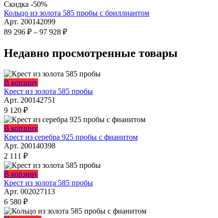
119
выбрать
537 ₽.
товар
Скидка -50%
на
073 ₽.
имеет
Кольцо из золота 585 пробы с бриллиантом
странице
несколько
Арт. 200142099
товара.
вариаций.
Диапазон
89 296
₽
–
97 928
₽
Опции
цен:
можно
89
Недавно просмотренные товары
выбрать
296 ₽
на
–
странице
97
В корзину
товара.
928 ₽
Крест из золота 585 пробы
Арт. 200142751
9 120
₽
Этот
В корзину
товар
Крест из серебра 925 пробы с фианитом
имеет
Арт. 200140398
несколько
2 111
₽
вариаций.
Опции
В корзину
можно
Крест из золота 585 пробы
выбрать
Арт. 002027113
на
6 580
₽
странице
товара.