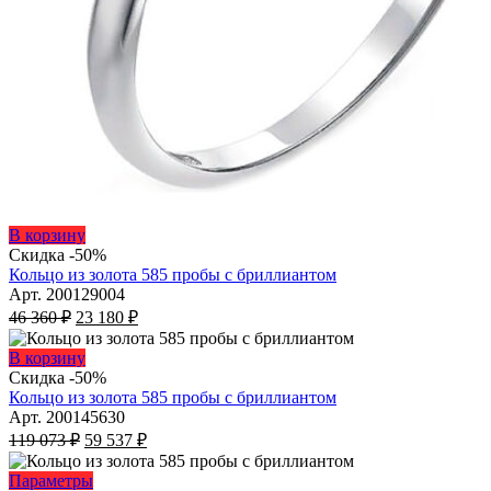
Этот
В корзину
товар
Скидка -50%
имеет
Кольцо из золота 585 пробы с бриллиантом
несколько
Арт. 200129004
Первоначальная
вариаций.
Текущая
46 360
₽
23 180
₽
цена
Опции
цена:
составляла
можно
23
Этот
В корзину
46
выбрать
180 ₽.
товар
Скидка -50%
на
360 ₽.
имеет
Кольцо из золота 585 пробы с бриллиантом
странице
несколько
Арт. 200145630
товара.
Первоначальная
вариаций.
Текущая
119 073
₽
59 537
₽
цена
Опции
цена:
составляла
можно
59
Этот
Параметры