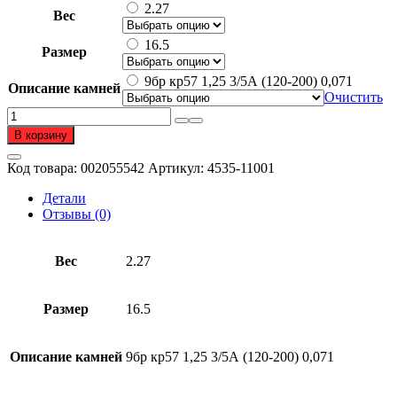
составляла
59
2.27
Вес
118
344 ₽.
688 ₽.
16.5
Размер
9бр кр57 1,25 3/5А (120-200) 0,071
Описание камней
Очистить
Количество
товара
В корзину
Кольцо
из
Код товара:
002055542
Артикул:
4535-11001
золота
585
Детали
пробы
Отзывы (0)
с
бриллиантом
Вес
2.27
Размер
16.5
Описание камней
9бр кр57 1,25 3/5А (120-200) 0,071