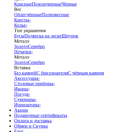
Красные
Позолоченные
Чёрные
Вес
Облегчённые
Полновесные
Кресты
›
Колье
›
Тип украшения
Бусы
Подвеска на леске
Шнурок
Металл
Золото
Серебро
Печатки
›
Металл
Золото
Серебро
Вставка
Без камней
С бриллиантом
С чёрным камнем
Аксессуары
›
Столовые приборы
›
Иконы
›
Посуда
›
Сувениры
›
Ионизаторы
›
Акции
Подарочные сертификаты
Оплата и доставка
Обмен и Скупка
Блог