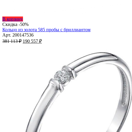
Этот
В корзину
товар
Скидка -50%
имеет
Кольцо из золота 585 пробы с бриллиантом
несколько
Арт. 200147536
Первоначальная
вариаций.
Текущая
381 113
₽
190 557
₽
цена
Опции
цена:
составляла
можно
190
381
выбрать
557 ₽.
на
113 ₽.
странице
товара.