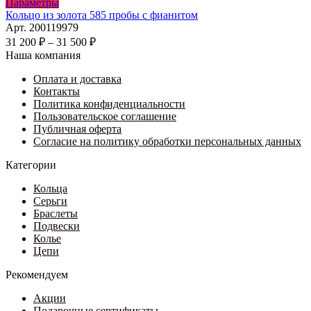
Этот
Параметры
товар
Кольцо из золота 585 пробы с фианитом
имеет
Арт. 200119979
несколько
Диапазон
31 200
₽
–
31 500
₽
вариаций.
цен:
Наша компания
Опции
31
можно
Оплата и доставка
200 ₽
выбрать
Контакты
–
на
Политика конфиденциальности
31
странице
Пользовательское соглашение
500 ₽
товара.
Публичная оферта
Согласие на политику обработки персональных данных
Категории
Кольца
Серьги
Браслеты
Подвески
Колье
Цепи
Рекомендуем
Акции
Подарочные сертификаты