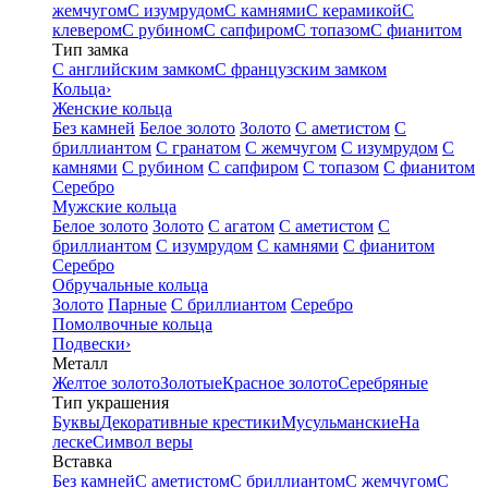
жемчугом
С изумрудом
С камнями
С керамикой
С
клевером
С рубином
С сапфиром
С топазом
С фианитом
Тип замка
С английским замком
С французским замком
Кольца
›
Женские кольца
Без камней
Белое золото
Золото
С аметистом
С
бриллиантом
С гранатом
С жемчугом
С изумрудом
С
камнями
С рубином
С сапфиром
С топазом
С фианитом
Серебро
Мужские кольца
Белое золото
Золото
С агатом
С аметистом
С
бриллиантом
С изумрудом
С камнями
С фианитом
Серебро
Обручальные кольца
Золото
Парные
С бриллиантом
Серебро
Помолвочные кольца
Подвески
›
Металл
Желтое золото
Золотые
Красное золото
Серебряные
Тип украшения
Буквы
Декоративные крестики
Мусульманские
На
леске
Символ веры
Вставка
Без камней
С аметистом
С бриллиантом
С жемчугом
С