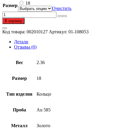
18
Размер
Очистить
Количество
товара
В корзину
Кольцо
из
Код товара:
002010127
Артикул:
01-108053
золота
585
Детали
пробы
Отзывы (0)
Вес
2.36
Размер
18
Тип изделия
Кольцо
Проба
Au 585
Металл
Золото