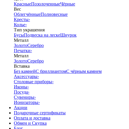
Красные
Позолоченные
Чёрные
Вес
Облегчённые
Полновесные
Кресты
›
Колье
›
Тип украшения
Бусы
Подвеска на леске
Шнурок
Металл
Золото
Серебро
Печатки
›
Металл
Золото
Серебро
Вставка
Без камней
С бриллиантом
С чёрным камнем
Аксессуары
›
Столовые приборы
›
Иконы
›
Посуда
›
Сувениры
›
Ионизаторы
›
Акции
Подарочные сертификаты
Оплата и доставка
Обмен и Скупка
Блог