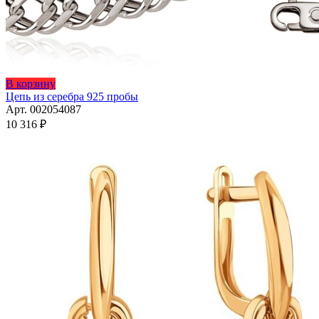
Этот
В корзину
товар
Цепь из серебра 925 пробы
имеет
Арт. 002054087
несколько
10 316
₽
вариаций.
Опции
можно
выбрать
на
странице
товара.