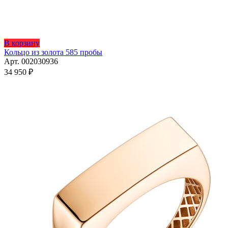
Этот
В корзину
товар
Кольцо из золота 585 пробы
имеет
Арт. 002030936
несколько
34 950
₽
вариаций.
Опции
можно
выбрать
на
странице
товара.