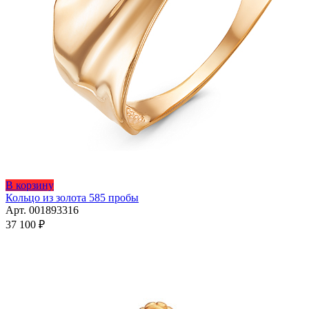
Этот
В корзину
товар
Кольцо из золота 585 пробы
имеет
Арт. 001893316
несколько
37 100
₽
вариаций.
Опции
можно
выбрать
на
странице
товара.