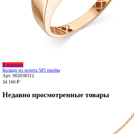
Этот
В корзину
товар
Кольцо из золота 585 пробы
имеет
Арт. 002038312
несколько
34 160
₽
вариаций.
Опции
Недавно просмотренные товары
можно
выбрать
на
странице
товара.