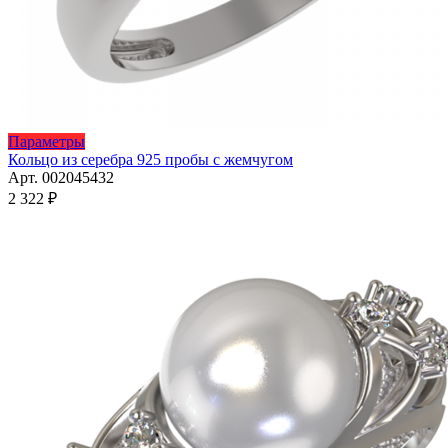
Этот
Параметры
товар
Кольцо из серебра 925 пробы с жемчугом
имеет
Арт. 002045432
несколько
2 322
₽
вариаций.
Опции
можно
выбрать
на
странице
товара.