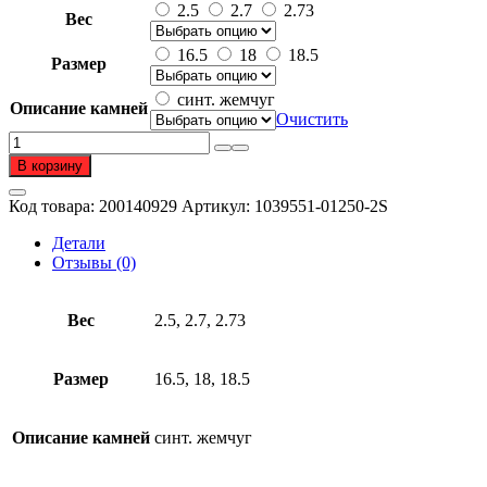
4
2.5
2.7
2.73
Вес
850 ₽
–
16.5
18
18.5
Размер
4
851 ₽
синт. жемчуг
Описание камней
Очистить
Количество
товара
В корзину
Кольцо
из
Код товара:
200140929
Артикул:
1039551-01250-2S
серебра
925
Детали
пробы
Отзывы (0)
с
жемчугом
Вес
2.5, 2.7, 2.73
Размер
16.5, 18, 18.5
Описание камней
синт. жемчуг