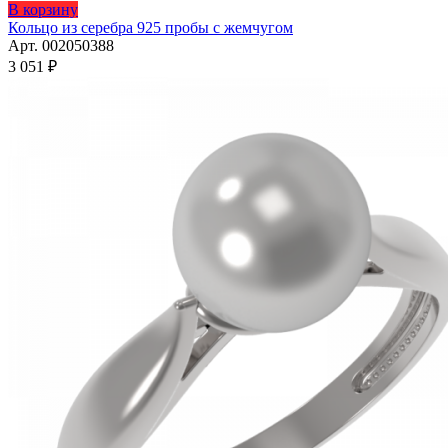
Этот
В корзину
товар
Кольцо из серебра 925 пробы с жемчугом
имеет
Арт. 002050388
несколько
3 051
₽
вариаций.
Опции
можно
выбрать
на
странице
товара.