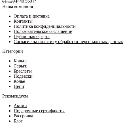
81 120
₽
40 560
₽
цена
Опции
цена:
Наша компания
составляла
можно
40
81
выбрать
Оплата и доставка
560 ₽.
на
Контакты
120 ₽.
странице
Политика конфиденциальности
товара.
Пользовательское соглашение
Публичная оферта
Согласие на политику обработки персональных данных
Категории
Кольца
Серьги
Браслеты
Подвески
Колье
Цепи
Рекомендуем
Акции
Подарочные сертификаты
Рассрочка
Блог