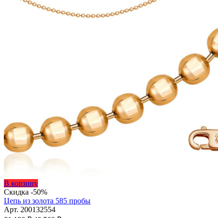
Этот
В корзину
товар
Скидка -50%
имеет
Цепь из золота 585 пробы
несколько
Арт. 200132554
Первоначальная
вариаций.
Текущая