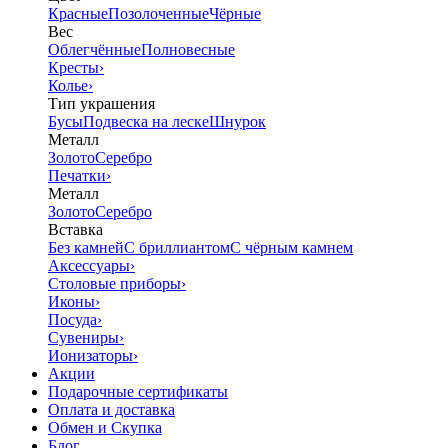
Красные
Позолоченные
Чёрные
Вес
Облегчённые
Полновесные
Кресты
›
Колье
›
Тип украшения
Бусы
Подвеска на леске
Шнурок
Металл
Золото
Серебро
Печатки
›
Металл
Золото
Серебро
Вставка
Без камней
С бриллиантом
С чёрным камнем
Аксессуары
›
Столовые приборы
›
Иконы
›
Посуда
›
Сувениры
›
Ионизаторы
›
Акции
Подарочные сертификаты
Оплата и доставка
Обмен и Скупка
Блог