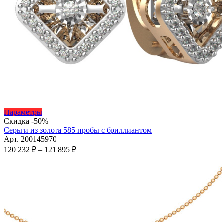
Этот
Параметры
товар
Скидка -50%
имеет
Серьги из золота 585 пробы с бриллиантом
несколько
Арт. 200145970
вариаций.
Диапазон
120 232
₽
–
121 895
₽
Опции
цен:
можно
120
выбрать
232 ₽
на
–
странице
121
товара.
895 ₽