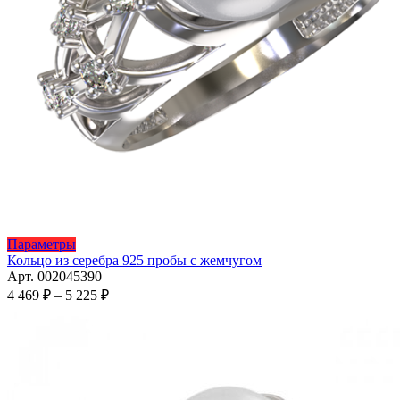
Этот
Параметры
товар
Кольцо из серебра 925 пробы с жемчугом
имеет
Арт. 002045390
несколько
Диапазон
4 469
₽
–
5 225
₽
вариаций.
цен:
Опции
4
можно
469 ₽
выбрать
–
на
5
странице
225 ₽