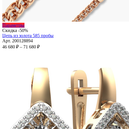
Этот
Параметры
товар
Скидка -50%
имеет
Цепь из золота 585 пробы
несколько
Арт. 200128894
вариаций.
Диапазон
46 680
₽
–
71 680
₽
Опции
цен:
можно
46
выбрать
680 ₽
на
–
странице
71
товара.
680 ₽