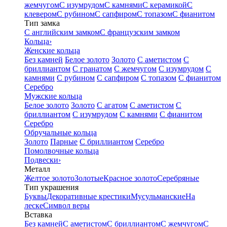
жемчугом
С изумрудом
С камнями
С керамикой
С
клевером
С рубином
С сапфиром
С топазом
С фианитом
Тип замка
С английским замком
С французским замком
Кольца
›
Женские кольца
Без камней
Белое золото
Золото
С аметистом
С
бриллиантом
С гранатом
С жемчугом
С изумрудом
С
камнями
С рубином
С сапфиром
С топазом
С фианитом
Серебро
Мужские кольца
Белое золото
Золото
С агатом
С аметистом
С
бриллиантом
С изумрудом
С камнями
С фианитом
Серебро
Обручальные кольца
Золото
Парные
С бриллиантом
Серебро
Помолвочные кольца
Подвески
›
Металл
Желтое золото
Золотые
Красное золото
Серебряные
Тип украшения
Буквы
Декоративные крестики
Мусульманские
На
леске
Символ веры
Вставка
Без камней
С аметистом
С бриллиантом
С жемчугом
С