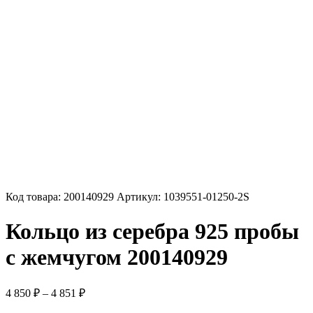
Код товара:
200140929
Артикул:
1039551-01250-2S
Кольцо из серебра 925 пробы
с жемчугом 200140929
Диапазон
4 850
₽
–
4 851
₽
цен: