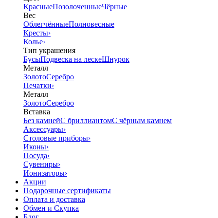
Красные
Позолоченные
Чёрные
Вес
Облегчённые
Полновесные
Кресты
›
Колье
›
Тип украшения
Бусы
Подвеска на леске
Шнурок
Металл
Золото
Серебро
Печатки
›
Металл
Золото
Серебро
Вставка
Без камней
С бриллиантом
С чёрным камнем
Аксессуары
›
Столовые приборы
›
Иконы
›
Посуда
›
Сувениры
›
Ионизаторы
›
Акции
Подарочные сертификаты
Оплата и доставка
Обмен и Скупка
Блог