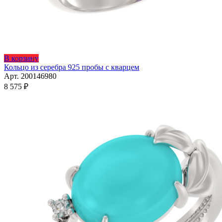
Этот
В корзину
товар
Кольцо из серебра 925 пробы с кварцем
имеет
Арт. 200146980
несколько
8 575
₽
вариаций.
Опции
можно
выбрать
на
странице
товара.