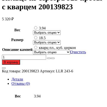
с кварцем 200139823
5 320
₽
3.94
Вес
18.5
Размер
кварц пл., куб. циркон
Описание камней
Очистить
Количество
товара
В корзину
Кольцо
из
Код товара:
200139823
Артикул:
LLR 243-6
серебра
925
Детали
пробы
Отзывы (0)
с
кварцем
Вес
3.94