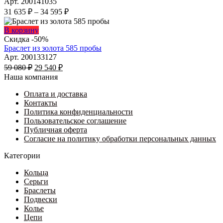
имеет
Арт. 200141035
на
несколько
Диапазон
31 635
₽
–
34 595
₽
странице
вариаций.
цен:
товара.
Опции
31
Этот
В корзину
можно
635 ₽
товар
Скидка -50%
выбрать
имеет
–
Браслет из золота 585 пробы
на
несколько
34
Арт. 200133127
странице
Первоначальная
вариаций.
Текущая
595 ₽
59 080
₽
29 540
₽
товара.
цена
Опции
цена:
Наша компания
составляла
можно
29
59
выбрать
Оплата и доставка
540 ₽.
на
Контакты
080 ₽.
странице
Политика конфиденциальности
товара.
Пользовательское соглашение
Публичная оферта
Согласие на политику обработки персональных данных
Категории
Кольца
Серьги
Браслеты
Подвески
Колье
Цепи