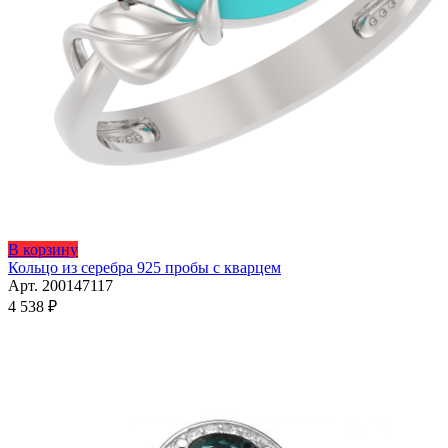
Этот
В корзину
товар
Кольцо из серебра 925 пробы с кварцем
имеет
Арт. 200147117
несколько
4 538
₽
вариаций.
Опции
можно
выбрать
на
странице
товара.