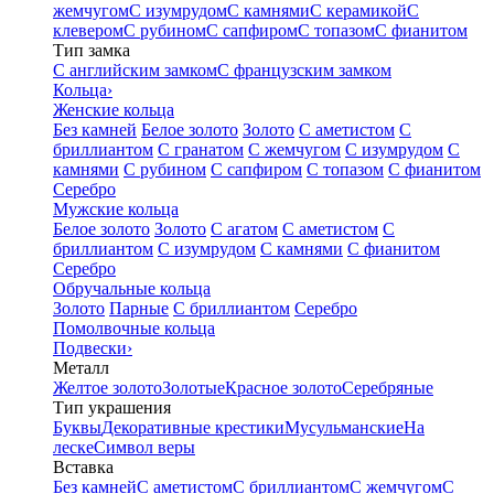
жемчугом
С изумрудом
С камнями
С керамикой
С
клевером
С рубином
С сапфиром
С топазом
С фианитом
Тип замка
С английским замком
С французским замком
Кольца
›
Женские кольца
Без камней
Белое золото
Золото
С аметистом
С
бриллиантом
С гранатом
С жемчугом
С изумрудом
С
камнями
С рубином
С сапфиром
С топазом
С фианитом
Серебро
Мужские кольца
Белое золото
Золото
С агатом
С аметистом
С
бриллиантом
С изумрудом
С камнями
С фианитом
Серебро
Обручальные кольца
Золото
Парные
С бриллиантом
Серебро
Помолвочные кольца
Подвески
›
Металл
Желтое золото
Золотые
Красное золото
Серебряные
Тип украшения
Буквы
Декоративные крестики
Мусульманские
На
леске
Символ веры
Вставка
Без камней
С аметистом
С бриллиантом
С жемчугом
С