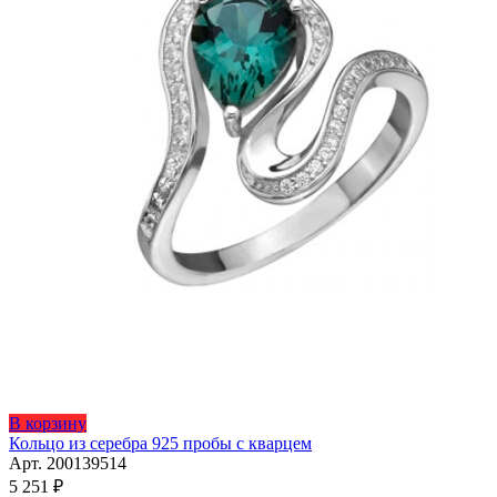
Этот
В корзину
товар
Кольцо из серебра 925 пробы с кварцем
имеет
Арт. 200139514
несколько
5 251
₽