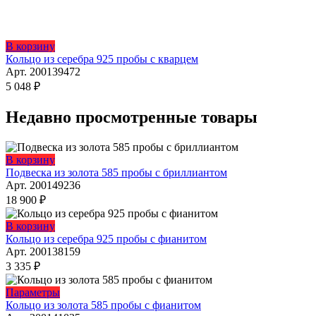
Этот
В корзину
товар
Кольцо из серебра 925 пробы с кварцем
имеет
Арт. 200139472
несколько
5 048
₽
вариаций.
Опции
Недавно просмотренные товары
можно
выбрать
на
Этот
В корзину
странице
товар
Подвеска из золота 585 пробы с бриллиантом
товара.
имеет
Арт. 200149236
несколько
18 900
₽
вариаций.
Опции
Этот
В корзину
можно
товар
Кольцо из серебра 925 пробы с фианитом
выбрать
имеет
Арт. 200138159
на
несколько
3 335
₽
странице
вариаций.
товара.
Опции
Этот
Параметры
можно
товар
Кольцо из золота 585 пробы с фианитом
выбрать