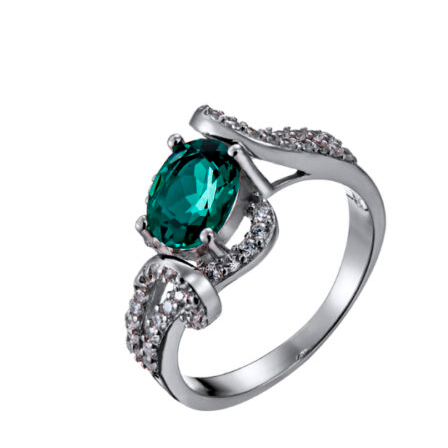
вариаций.
Опции
можно
выбрать
на
странице
товара.