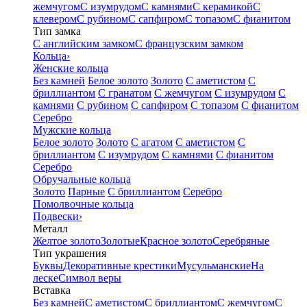
жемчугом
С изумрудом
С камнями
С керамикой
С
клевером
С рубином
С сапфиром
С топазом
С фианитом
Тип замка
С английским замком
С французским замком
Кольца
›
Женские кольца
Без камней
Белое золото
Золото
С аметистом
С
бриллиантом
С гранатом
С жемчугом
С изумрудом
С
камнями
С рубином
С сапфиром
С топазом
С фианитом
Серебро
Мужские кольца
Белое золото
Золото
С агатом
С аметистом
С
бриллиантом
С изумрудом
С камнями
С фианитом
Серебро
Обручальные кольца
Золото
Парные
С бриллиантом
Серебро
Помолвочные кольца
Подвески
›
Металл
Желтое золото
Золотые
Красное золото
Серебряные
Тип украшения
Буквы
Декоративные крестики
Мусульманские
На
леске
Символ веры
Вставка
Без камней
С аметистом
С бриллиантом
С жемчугом
С