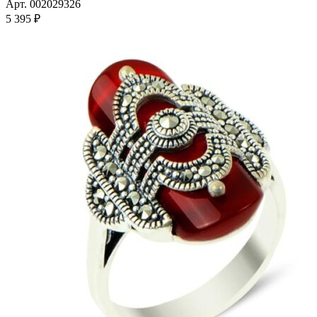
имеет
Арт. 002029326
несколько
5 395
₽
вариаций.
Опции
можно
выбрать
на
странице
товара.