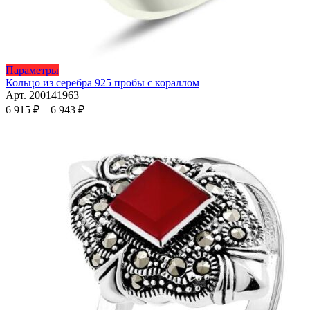
Этот
Параметры
товар
Кольцо из серебра 925 пробы с кораллом
имеет
Арт. 200141963
несколько
Диапазон
6 915
₽
–
6 943
₽
вариаций.
цен:
Опции
6
можно
915 ₽
выбрать
–
на
6
странице
943 ₽
товара.