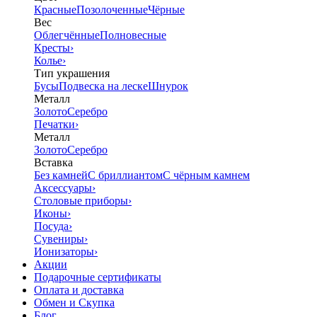
Красные
Позолоченные
Чёрные
Вес
Облегчённые
Полновесные
Кресты
›
Колье
›
Тип украшения
Бусы
Подвеска на леске
Шнурок
Металл
Золото
Серебро
Печатки
›
Металл
Золото
Серебро
Вставка
Без камней
С бриллиантом
С чёрным камнем
Аксессуары
›
Столовые приборы
›
Иконы
›
Посуда
›
Сувениры
›
Ионизаторы
›
Акции
Подарочные сертификаты
Оплата и доставка
Обмен и Скупка
Блог