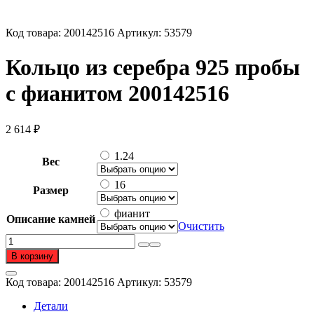
Код товара:
200142516
Артикул:
53579
Кольцо из серебра 925 пробы
с фианитом 200142516
2 614
₽
1.24
Вес
16
Размер
фианит
Описание камней
Очистить
Количество
товара
В корзину
Кольцо
из
Код товара:
200142516
Артикул:
53579
серебра
925
Детали