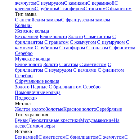
жемчугом
С изумрудом
С камнями
С керамикой
С
клевером
С рубином
С сапфиром
С топазом
С фианитом
Тип замка
С английским замком
С французским замком
Кольца
›
Женские кольца
Без камней
Белое золото
Золото
С аметистом
С
бриллиантом
С гранатом
С жемчугом
С изумрудом
С
камнями
С рубином
С сапфиром
С топазом
С фианитом
Серебро
Мужские кольца
Белое золото
Золото
С агатом
С аметистом
С
бриллиантом
С изумрудом
С камнями
С фианитом
Серебро
Обручальные кольца
Золото
Парные
С бриллиантом
Серебро
Помолвочные кольца
Подвески
›
Металл
Желтое золото
Золотые
Красное золото
Серебряные
Тип украшения
Буквы
Декоративные крестики
Мусульманские
На
леске
Символ веры
Вставка
Без камней
С аметистом
С бриллиантом
С жемчугом
С