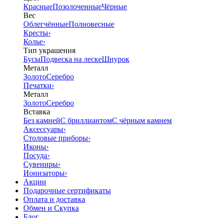
Красные
Позолоченные
Чёрные
Вес
Облегчённые
Полновесные
Кресты
›
Колье
›
Тип украшения
Бусы
Подвеска на леске
Шнурок
Металл
Золото
Серебро
Печатки
›
Металл
Золото
Серебро
Вставка
Без камней
С бриллиантом
С чёрным камнем
Аксессуары
›
Столовые приборы
›
Иконы
›
Посуда
›
Сувениры
›
Ионизаторы
›
Акции
Подарочные сертификаты
Оплата и доставка
Обмен и Скупка
Блог