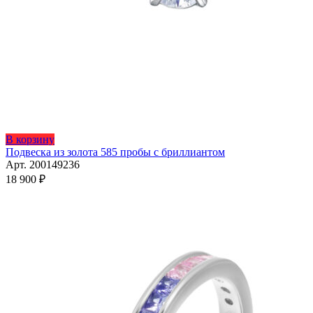
Этот
В корзину
товар
Подвеска из золота 585 пробы с бриллиантом
имеет
Арт. 200149236
несколько
18 900
₽
вариаций.
Опции
можно
выбрать
на
странице
товара.