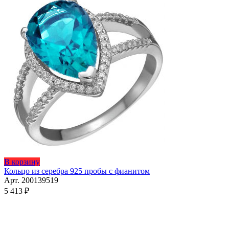
можно
выбрать
на
странице
товара.
Этот
В корзину
товар
Кольцо из серебра 925 пробы с фианитом
имеет
Арт. 200139519
несколько
5 413
₽
вариаций.
Опции
можно
выбрать