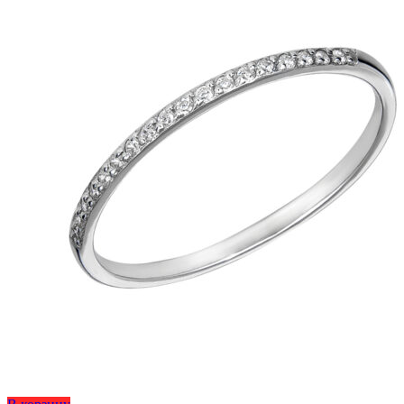
на
странице
товара.
Этот