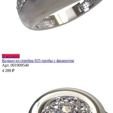
Этот
В корзину
товар
Кольцо из серебра 925 пробы с фианитом
имеет
Арт. 001909540
несколько
4 288
₽
вариаций.
Опции
можно
выбрать
на
странице
товара.