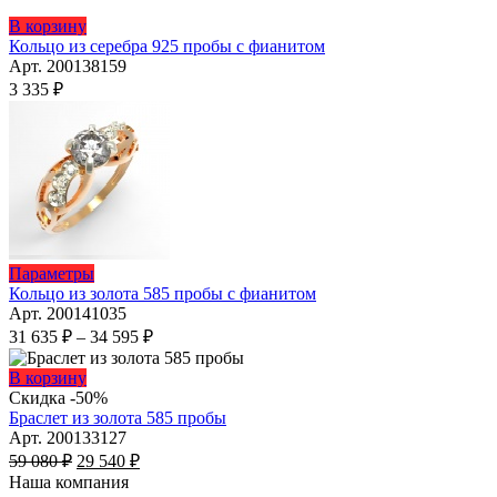
Этот
В корзину
товар
Кольцо из серебра 925 пробы с фианитом
имеет
Арт. 200138159
несколько
3 335
₽
вариаций.
Опции
можно
выбрать
на
странице
товара.
Этот
Параметры
товар
Кольцо из золота 585 пробы с фианитом
имеет
Арт. 200141035
несколько
Диапазон
31 635
₽
–
34 595
₽
вариаций.
цен:
Опции
31
Этот
В корзину
можно
635 ₽
товар
Скидка -50%
выбрать
имеет
–
Браслет из золота 585 пробы
на
несколько
34
Арт. 200133127
странице
Первоначальная
вариаций.
Текущая
595 ₽
59 080
₽
29 540
₽
товара.
цена
Опции
цена:
Наша компания
составляла
можно
29