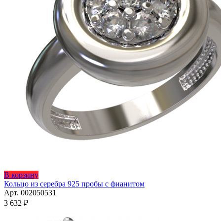
Этот
В корзину
товар
Кольцо из серебра 925 пробы с фианитом
имеет
Арт. 002050531
несколько
3 632
₽
вариаций.
Опции