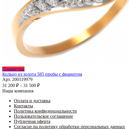
Этот
Параметры
товар
Кольцо из золота 585 пробы с фианитом
имеет
Арт. 200119979
несколько
Диапазон
31 200
₽
–
31 500
₽
вариаций.
цен:
Наша компания
Опции
31
можно
Оплата и доставка
200 ₽
выбрать
Контакты
–
на
Политика конфиденциальности
31
странице
Пользовательское соглашение
500 ₽
товара.
Публичная оферта
Согласие на политику обработки персональных данных