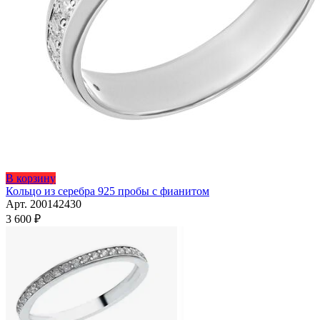
Этот
В корзину
товар
Кольцо из серебра 925 пробы с фианитом
имеет
Арт. 200142430
несколько
3 600
₽
вариаций.
Опции
можно
выбрать
на
странице
товара.