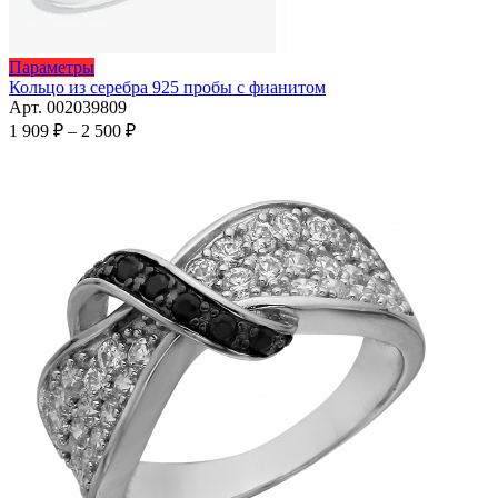
Этот
Параметры
товар
Кольцо из серебра 925 пробы с фианитом
имеет
Арт. 002039809
несколько
Диапазон
1 909
₽
–
2 500
₽
вариаций.
цен:
Опции
1
можно
909 ₽
выбрать
–
на
2
странице
500 ₽
товара.