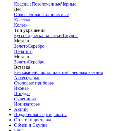
Красные
Позолоченные
Чёрные
Вес
Облегчённые
Полновесные
Кресты
›
Колье
›
Тип украшения
Бусы
Подвеска на леске
Шнурок
Металл
Золото
Серебро
Печатки
›
Металл
Золото
Серебро
Вставка
Без камней
С бриллиантом
С чёрным камнем
Аксессуары
›
Столовые приборы
›
Иконы
›
Посуда
›
Сувениры
›
Ионизаторы
›
Акции
Подарочные сертификаты
Оплата и доставка
Обмен и Скупка
Блог