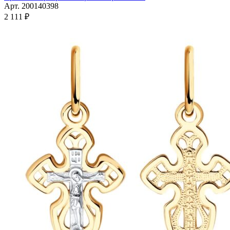
имеет
Арт. 200140398
несколько
2 111
₽
вариаций.
Опции
можно
выбрать
на
странице
товара.