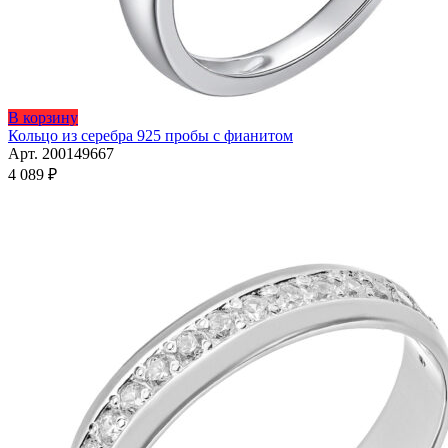
Этот
В корзину
товар
Кольцо из серебра 925 пробы с фианитом
имеет
Арт. 200149667
несколько
4 089
₽
вариаций.
Опции
можно
выбрать
на
странице
товара.