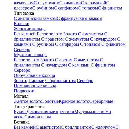
жемчугом
С изумрудом
С камнями
С керамикой
С
клевером
С рубином
С сапфиром
С топазом
С фианитом
Тип замка
С английским замком
С французским замком
Кольца
›
Женские кольца
Без камней
Белое золото
Золото
С аметистом
С
бриллиантом
С гранатом
С жемчугом
С изумрудом
С
камнями
С рубином
С сапфиром
С топазом
С фианитом
Серебро
Мужские кольца
Белое золото
Золото
С агатом
С аметистом
С
бриллиантом
С изумрудом
С камнями
С фианитом
Серебро
Обручальные кольца
Золото
Парные
С бриллиантом
Серебро
Помолвочные кольца
Подвески
›
Металл
Желтое золото
Золотые
Красное золото
Серебряные
Тип украшения
Буквы
Декоративные крестики
Мусульманские
На
леске
Символ веры
Вставка
Без камней
С аметистом
С бриллиантом
С жемчугом
С