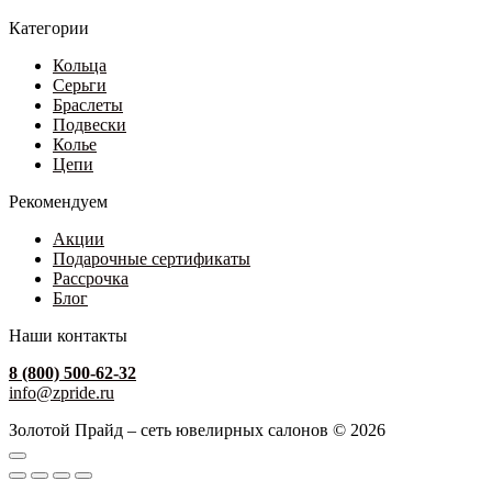
Категории
Кольца
Серьги
Браслеты
Подвески
Колье
Цепи
Рекомендуем
Акции
Подарочные сертификаты
Рассрочка
Блог
Наши контакты
8 (800) 500-62-32
info@zpride.ru
Золотой Прайд – сеть ювелирных салонов © 2026