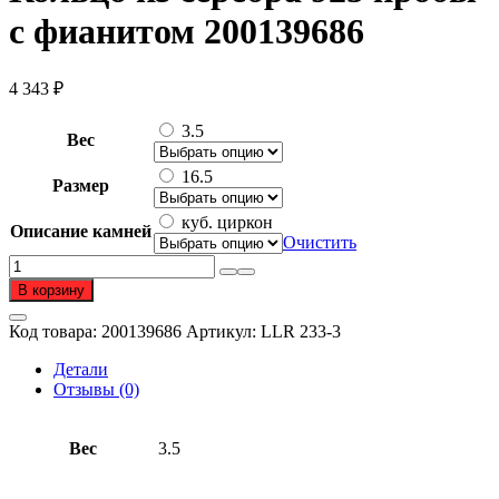
с фианитом 200139686
4 343
₽
3.5
Вес
16.5
Размер
куб. циркон
Описание камней
Очистить
Количество
товара
В корзину
Кольцо
из
Код товара:
200139686
Артикул:
LLR 233-3
серебра
925
Детали
пробы
Отзывы (0)
с
фианитом
Вес
3.5