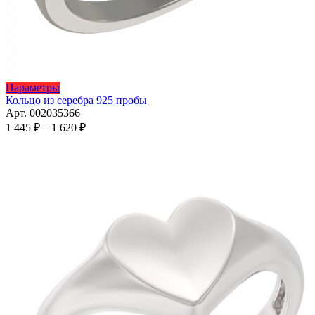
Этот
Параметры
товар
Кольцо из серебра 925 пробы
имеет
Арт. 002035366
несколько
Диапазон
1 445
₽
–
1 620
₽
вариаций.
цен:
Опции
1
можно
445 ₽
выбрать
–
на
1
странице
620 ₽
товара.