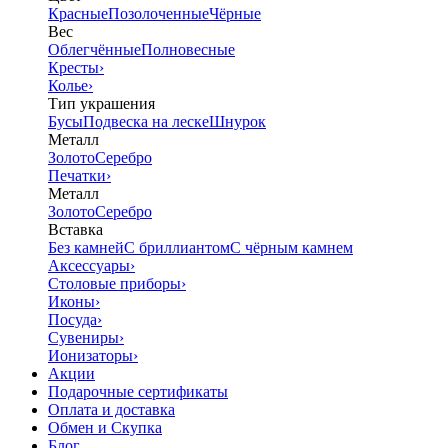
Красные
Позолоченные
Чёрные
Вес
Облегчённые
Полновесные
Кресты
›
Колье
›
Тип украшения
Бусы
Подвеска на леске
Шнурок
Металл
Золото
Серебро
Печатки
›
Металл
Золото
Серебро
Вставка
Без камней
С бриллиантом
С чёрным камнем
Аксессуары
›
Столовые приборы
›
Иконы
›
Посуда
›
Сувениры
›
Ионизаторы
›
Акции
Подарочные сертификаты
Оплата и доставка
Обмен и Скупка
Блог