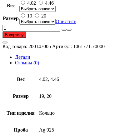
4.02
4.46
Вес
19
20
Размер
Очистить
Количество
товара
В корзину
Кольцо
из
Код товара:
200147005
Артикул:
1061771-70000
серебра
925
Детали
пробы
Отзывы (0)
Вес
4.02, 4.46
Размер
19, 20
Тип изделия
Кольцо
Проба
Ag 925