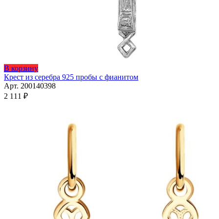
Этот
В корзину
товар
Крест из серебра 925 пробы с фианитом
имеет
Арт. 200140398
несколько
2 111
₽
вариаций.
Опции
можно
выбрать
на
странице
товара.