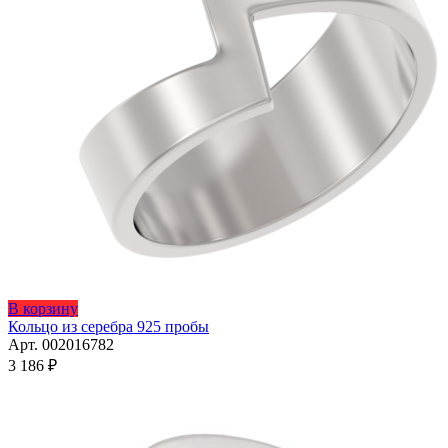
Этот
В корзину
товар
Кольцо из серебра 925 пробы
имеет
Арт. 002016782
несколько
3 186
₽
вариаций.
Опции
можно
выбрать