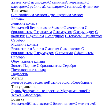
жемчугом
С изумрудом
С камнями
С керамикой
С
клевером
С рубином
С сапфиром
С топазом
С фианитом
Тип замка
С английским замком
С французским замком
Кольца
›
Женские кольца
Без камней
Белое золото
Золото
С аметистом
С
бриллиантом
С гранатом
С жемчугом
С изумрудом
С
камнями
С рубином
С сапфиром
С топазом
С фианитом
Серебро
Мужские кольца
Белое золото
Золото
С агатом
С аметистом
С
бриллиантом
С изумрудом
С камнями
С фианитом
Серебро
Обручальные кольца
Золото
Парные
С бриллиантом
Серебро
Помолвочные кольца
Подвески
›
Металл
Желтое золото
Золотые
Красное золото
Серебряные
Тип украшения
Буквы
Декоративные крестики
Мусульманские
На
леске
Символ веры
Вставка
Без камней
С аметистом
С бриллиантом
С жемчугом
С