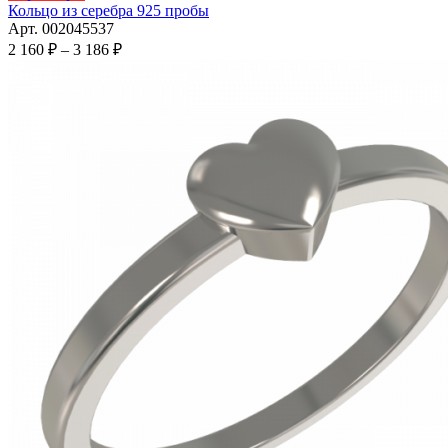
товар
Кольцо из серебра 925 пробы
имеет
Арт. 002045537
несколько
Диапазон
2 160
₽
–
3 186
₽
вариаций.
цен:
Опции
2
можно
160 ₽
выбрать
–
на
3
странице
186 ₽
товара.