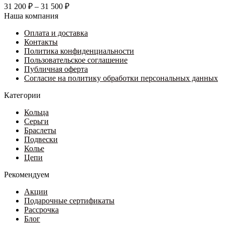
несколько
Диапазон
31 200
₽
–
31 500
₽
вариаций.
цен:
Наша компания
Опции
31
можно
Оплата и доставка
200 ₽
выбрать
Контакты
–
на
Политика конфиденциальности
31
странице
Пользовательское соглашение
500 ₽
товара.
Публичная оферта
Согласие на политику обработки персональных данных
Категории
Кольца
Серьги
Браслеты
Подвески
Колье
Цепи
Рекомендуем
Акции
Подарочные сертификаты
Рассрочка
Блог