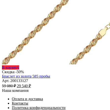
Этот
В корзину
товар
Скидка -50%
имеет
Браслет из золота 585 пробы
несколько
Арт. 200133127
Первоначальная
вариаций.
Текущая
59 080
₽
29 540
₽
цена
Опции
цена:
Наша компания
составляла
можно
29
59
выбрать
Оплата и доставка
540 ₽.
на
Контакты
080 ₽.
странице
Политика конфиденциальности