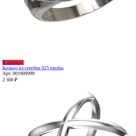
Этот
В корзину
товар
Кольцо из серебра 925 пробы
имеет
Арт. 001909999
несколько
2 300
₽
вариаций.
Опции
можно
выбрать
на
странице
товара.