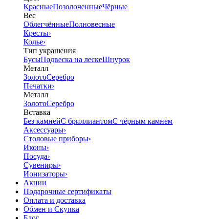
Красные
Позолоченные
Чёрные
Вес
Облегчённые
Полновесные
Кресты
›
Колье
›
Тип украшения
Бусы
Подвеска на леске
Шнурок
Металл
Золото
Серебро
Печатки
›
Металл
Золото
Серебро
Вставка
Без камней
С бриллиантом
С чёрным камнем
Аксессуары
›
Столовые приборы
›
Иконы
›
Посуда
›
Сувениры
›
Ионизаторы
›
Акции
Подарочные сертификаты
Оплата и доставка
Обмен и Скупка
Блог