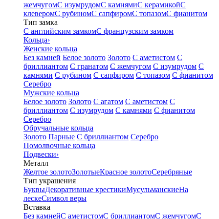
жемчугом
С изумрудом
С камнями
С керамикой
С
клевером
С рубином
С сапфиром
С топазом
С фианитом
Тип замка
С английским замком
С французским замком
Кольца
›
Женские кольца
Без камней
Белое золото
Золото
С аметистом
С
бриллиантом
С гранатом
С жемчугом
С изумрудом
С
камнями
С рубином
С сапфиром
С топазом
С фианитом
Серебро
Мужские кольца
Белое золото
Золото
С агатом
С аметистом
С
бриллиантом
С изумрудом
С камнями
С фианитом
Серебро
Обручальные кольца
Золото
Парные
С бриллиантом
Серебро
Помолвочные кольца
Подвески
›
Металл
Желтое золото
Золотые
Красное золото
Серебряные
Тип украшения
Буквы
Декоративные крестики
Мусульманские
На
леске
Символ веры
Вставка
Без камней
С аметистом
С бриллиантом
С жемчугом
С