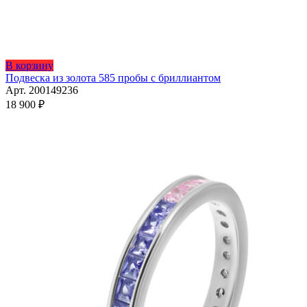
Этот
В корзину
товар
Подвеска из золота 585 пробы с бриллиантом
имеет
Арт. 200149236
несколько
18 900
₽
вариаций.
Опции
можно
выбрать
на
странице
товара.