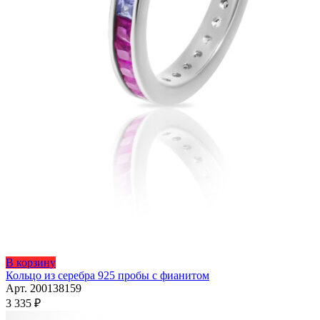
Этот
В корзину
товар
Кольцо из серебра 925 пробы с фианитом
имеет
Арт. 200138159
несколько
3 335
₽
вариаций.