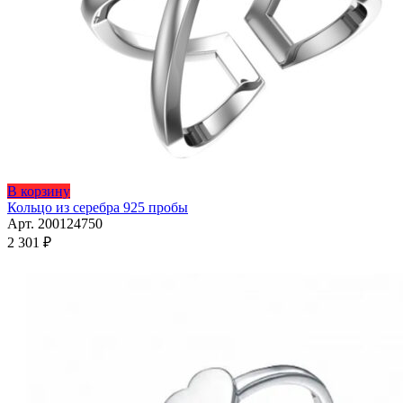
Этот
В корзину
товар
Кольцо из серебра 925 пробы
имеет
Арт. 200124750
несколько
2 301
₽
вариаций.
Опции
можно
выбрать
на
странице
товара.