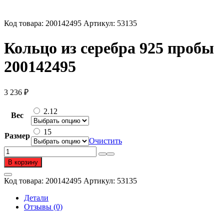
Код товара:
200142495
Артикул:
53135
Кольцо из серебра 925 пробы
200142495
3 236
₽
2.12
Вес
15
Размер
Очистить
Количество
товара
В корзину
Кольцо
из
Код товара:
200142495
Артикул:
53135
серебра
925
Детали
пробы
Отзывы (0)