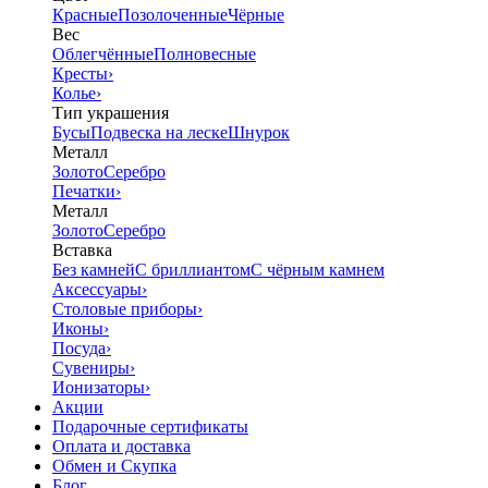
Красные
Позолоченные
Чёрные
Вес
Облегчённые
Полновесные
Кресты
›
Колье
›
Тип украшения
Бусы
Подвеска на леске
Шнурок
Металл
Золото
Серебро
Печатки
›
Металл
Золото
Серебро
Вставка
Без камней
С бриллиантом
С чёрным камнем
Аксессуары
›
Столовые приборы
›
Иконы
›
Посуда
›
Сувениры
›
Ионизаторы
›
Акции
Подарочные сертификаты
Оплата и доставка
Обмен и Скупка
Блог