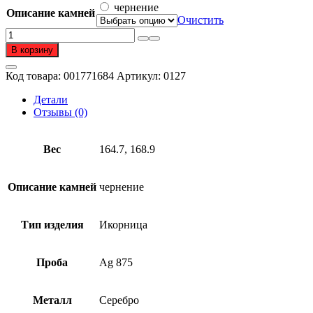
–
чернение
Описание камней
76
Очистить
614 ₽
Количество
товара
В корзину
Икорница
из
Код товара:
001771684
Артикул:
0127
серебра
875
Детали
пробы
Отзывы (0)
Вес
164.7, 168.9
Описание камней
чернение
Тип изделия
Икорница
Проба
Ag 875
Металл
Серебро