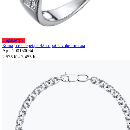
Этот
Параметры
товар
Кольцо из серебра 925 пробы с фианитом
имеет
Арт. 200150064
несколько
Диапазон
2 535
₽
–
3 455
₽
вариаций.
цен:
Опции
2
можно
535 ₽
выбрать
–
на
3
странице
455 ₽
товара.