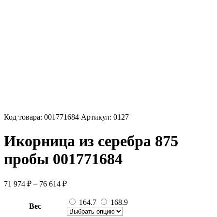
Код товара:
001771684
Артикул:
0127
Икорница из серебра 875
пробы 001771684
Диапазон
71 974
₽
–
76 614
₽
цен:
71
164.7
168.9
Вес
974 ₽