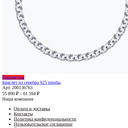
Этот
Параметры
товар
Браслет из серебра 925 пробы
имеет
Арт. 200136763
несколько
Диапазон
55 890
₽
–
61 594
₽
вариаций.
цен:
Наша компания
Опции
55
можно
Оплата и доставка
890 ₽
выбрать
Контакты
–
на
Политика конфиденциальности
61
странице
Пользовательское соглашение
594 ₽