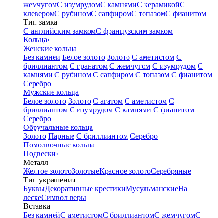
жемчугом
С изумрудом
С камнями
С керамикой
С
клевером
С рубином
С сапфиром
С топазом
С фианитом
Тип замка
С английским замком
С французским замком
Кольца
›
Женские кольца
Без камней
Белое золото
Золото
С аметистом
С
бриллиантом
С гранатом
С жемчугом
С изумрудом
С
камнями
С рубином
С сапфиром
С топазом
С фианитом
Серебро
Мужские кольца
Белое золото
Золото
С агатом
С аметистом
С
бриллиантом
С изумрудом
С камнями
С фианитом
Серебро
Обручальные кольца
Золото
Парные
С бриллиантом
Серебро
Помолвочные кольца
Подвески
›
Металл
Желтое золото
Золотые
Красное золото
Серебряные
Тип украшения
Буквы
Декоративные крестики
Мусульманские
На
леске
Символ веры
Вставка
Без камней
С аметистом
С бриллиантом
С жемчугом
С