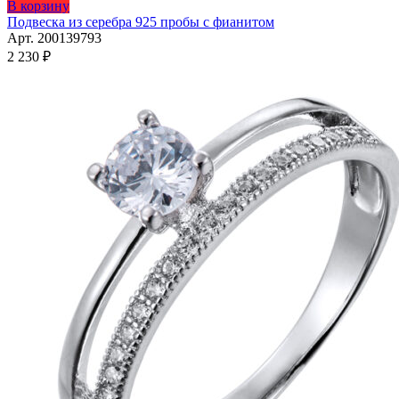
Этот
В корзину
товар
Подвеска из серебра 925 пробы с фианитом
имеет
Арт. 200139793
несколько
2 230
₽
вариаций.
Опции
можно
выбрать
на
странице
товара.