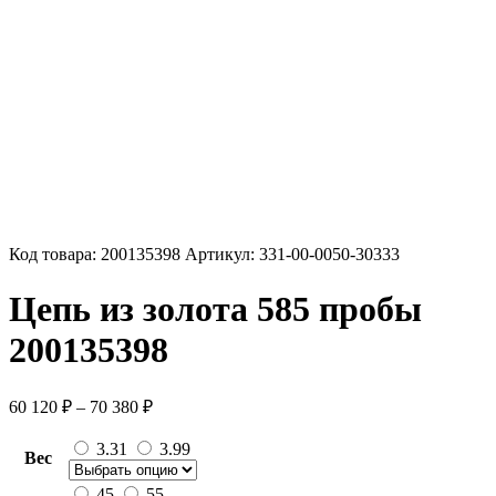
Код товара:
200135398
Артикул:
331-00-0050-30333
Цепь из золота 585 пробы
200135398
Диапазон
60 120
₽
–
70 380
₽
цен:
60
3.31
3.99
Вес
120 ₽
–
45
55