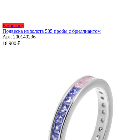
Этот
В корзину
товар
Подвеска из золота 585 пробы с бриллиантом
имеет
Арт. 200149236
несколько
18 900
₽
вариаций.
Опции
можно
выбрать
на
странице
товара.