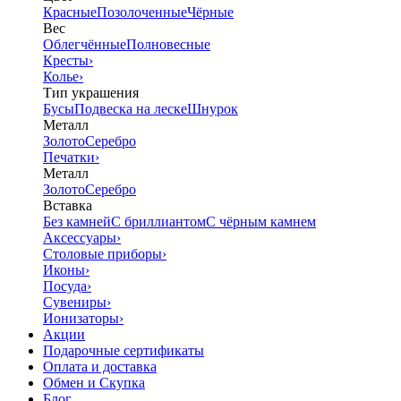
Красные
Позолоченные
Чёрные
Вес
Облегчённые
Полновесные
Кресты
›
Колье
›
Тип украшения
Бусы
Подвеска на леске
Шнурок
Металл
Золото
Серебро
Печатки
›
Металл
Золото
Серебро
Вставка
Без камней
С бриллиантом
С чёрным камнем
Аксессуары
›
Столовые приборы
›
Иконы
›
Посуда
›
Сувениры
›
Ионизаторы
›
Акции
Подарочные сертификаты
Оплата и доставка
Обмен и Скупка
Блог