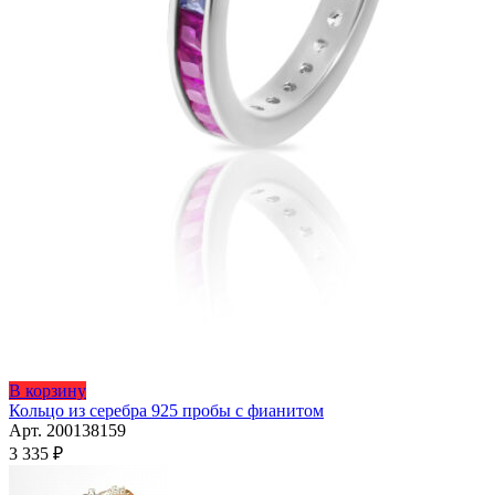
Этот
В корзину
товар
Кольцо из серебра 925 пробы с фианитом
имеет
Арт. 200138159
несколько
3 335
₽
вариаций.
Опции