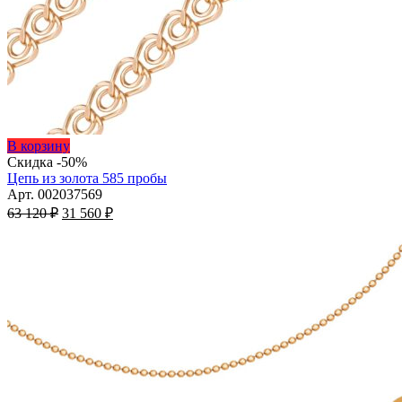
Этот
В корзину
товар
Скидка -50%
имеет
Цепь из золота 585 пробы
несколько
Арт. 002037569
Первоначальная
вариаций.
Текущая
63 120
₽
31 560
₽
цена
Опции
цена:
составляла
можно
31
63
выбрать
560 ₽.
на
120 ₽.
странице
товара.