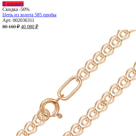
Этот
В корзину
товар
Скидка -50%
имеет
Цепь из золота 585 пробы
несколько
Арт. 002036311
Первоначальная
вариаций.
Текущая
80 160
₽
40 080
₽
цена
Опции
цена:
составляла
можно
40
80
выбрать
080 ₽.
на
160 ₽.
странице
товара.