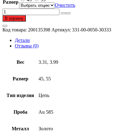
Размер
70
Очистить
380 ₽
Количество
товара
В корзину
Цепь
из
Код товара:
200135398
Артикул:
331-00-0050-30333
золота
585
Детали
пробы
Отзывы (0)
Вес
3.31, 3.99
Размер
45, 55
Тип изделия
Цепь
Проба
Au 585
Металл
Золото