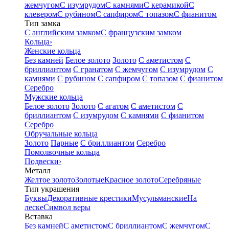
жемчугом
С изумрудом
С камнями
С керамикой
С
клевером
С рубином
С сапфиром
С топазом
С фианитом
Тип замка
С английским замком
С французским замком
Кольца
›
Женские кольца
Без камней
Белое золото
Золото
С аметистом
С
бриллиантом
С гранатом
С жемчугом
С изумрудом
С
камнями
С рубином
С сапфиром
С топазом
С фианитом
Серебро
Мужские кольца
Белое золото
Золото
С агатом
С аметистом
С
бриллиантом
С изумрудом
С камнями
С фианитом
Серебро
Обручальные кольца
Золото
Парные
С бриллиантом
Серебро
Помолвочные кольца
Подвески
›
Металл
Желтое золото
Золотые
Красное золото
Серебряные
Тип украшения
Буквы
Декоративные крестики
Мусульманские
На
леске
Символ веры
Вставка
Без камней
С аметистом
С бриллиантом
С жемчугом
С