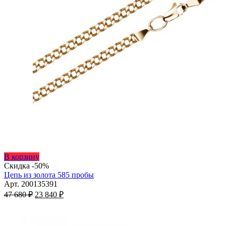
Этот
В корзину
товар
Скидка -50%
имеет
Цепь из золота 585 пробы
несколько
Арт. 200135391
Первоначальная
вариаций.
Текущая
47 680
₽
23 840
₽
цена
Опции
цена:
составляла
можно
23
47
выбрать
840 ₽.