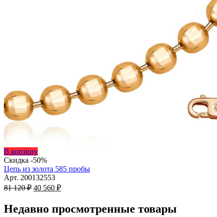
Этот
В корзину
товар
Скидка -50%
имеет
Цепь из золота 585 пробы
несколько
Арт. 200132553
Первоначальная
вариаций.
Текущая
81 120
₽
40 560
₽
цена
Опции
цена:
составляла
можно
40
Недавно просмотренные товары
81
выбрать
560 ₽.