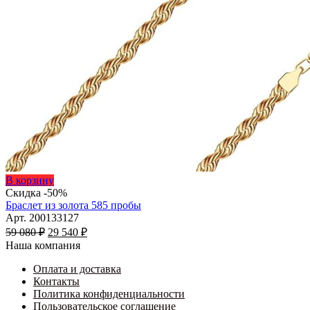
Этот
В корзину
товар
Скидка -50%
имеет
Браслет из золота 585 пробы
несколько
Арт. 200133127
Первоначальная
вариаций.
Текущая
59 080
₽
29 540
₽
цена
Опции
цена:
Наша компания
составляла
можно
29
59
выбрать
Оплата и доставка
540 ₽.
на
Контакты
080 ₽.
странице
Политика конфиденциальности
товара.
Пользовательское соглашение