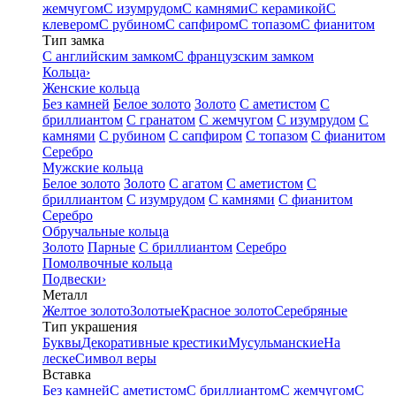
жемчугом
С изумрудом
С камнями
С керамикой
С
клевером
С рубином
С сапфиром
С топазом
С фианитом
Тип замка
С английским замком
С французским замком
Кольца
›
Женские кольца
Без камней
Белое золото
Золото
С аметистом
С
бриллиантом
С гранатом
С жемчугом
С изумрудом
С
камнями
С рубином
С сапфиром
С топазом
С фианитом
Серебро
Мужские кольца
Белое золото
Золото
С агатом
С аметистом
С
бриллиантом
С изумрудом
С камнями
С фианитом
Серебро
Обручальные кольца
Золото
Парные
С бриллиантом
Серебро
Помолвочные кольца
Подвески
›
Металл
Желтое золото
Золотые
Красное золото
Серебряные
Тип украшения
Буквы
Декоративные крестики
Мусульманские
На
леске
Символ веры
Вставка
Без камней
С аметистом
С бриллиантом
С жемчугом
С