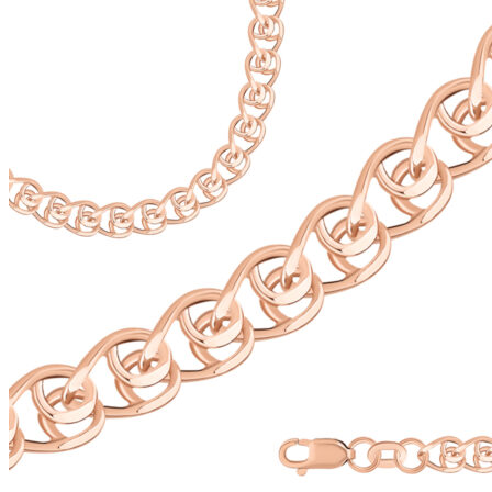
720 ₽
на
–
странице
29
товара.
280 ₽