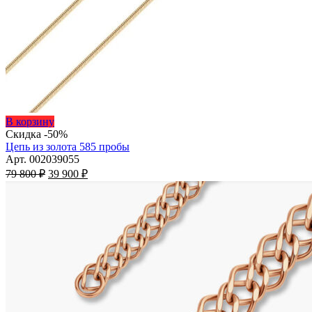
Этот
В корзину
товар
Скидка -50%
имеет
Цепь из золота 585 пробы
несколько
Арт. 002039055
Первоначальная
вариаций.
Текущая
79 800
₽
39 900
₽
цена
Опции
цена:
составляла
можно
39
79
выбрать
900 ₽.
на
800 ₽.
странице
товара.