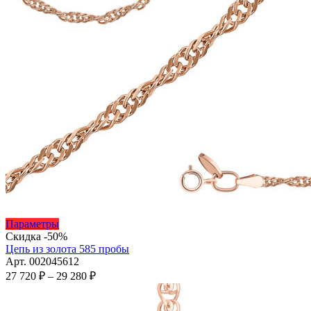
Этот
Параметры
товар
Скидка -50%
имеет
Цепь из золота 585 пробы
несколько
Арт. 002045612
вариаций.
Диапазон
27 720
₽
–
29 280
₽
Опции
цен:
можно
27
выбрать