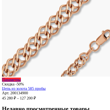
Этот
Параметры
товар
Скидка -50%
имеет
Цепь из золота 585 пробы
несколько
Арт. 200134900
вариаций.
Диапазон
45 280
₽
–
127 200
₽
Опции
цен:
можно
45
Недавно просмотренные товары