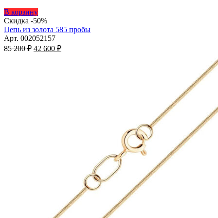
Этот
В корзину
товар
Скидка -50%
имеет
Цепь из золота 585 пробы
несколько
Арт. 002052157
Первоначальная
вариаций.
Текущая
85 200
₽
42 600
₽
цена
Опции
цена:
составляла
можно
42
85
выбрать
600 ₽.
на
200 ₽.
странице
товара.