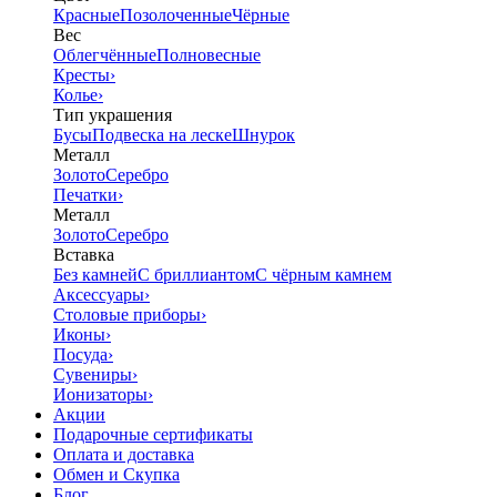
Красные
Позолоченные
Чёрные
Вес
Облегчённые
Полновесные
Кресты
›
Колье
›
Тип украшения
Бусы
Подвеска на леске
Шнурок
Металл
Золото
Серебро
Печатки
›
Металл
Золото
Серебро
Вставка
Без камней
С бриллиантом
С чёрным камнем
Аксессуары
›
Столовые приборы
›
Иконы
›
Посуда
›
Сувениры
›
Ионизаторы
›
Акции
Подарочные сертификаты
Оплата и доставка
Обмен и Скупка
Блог