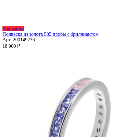
Этот
В корзину
товар
Подвеска из золота 585 пробы с бриллиантом
имеет
Арт. 200149236
несколько
18 900
₽
вариаций.
Опции
можно
выбрать
на
странице
товара.