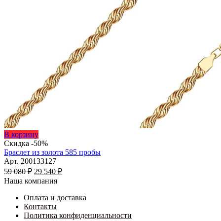
Этот
В корзину
товар
Скидка -50%
имеет
Браслет из золота 585 пробы
несколько
Арт. 200133127
Первоначальная
вариаций.
Текущая
59 080
₽
29 540
₽
цена
Опции
цена:
Наша компания
составляла
можно
29
59
выбрать
Оплата и доставка
540 ₽.
на
Контакты
080 ₽.
странице
Политика конфиденциальности