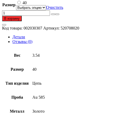
960 ₽.
40
Размер
Очистить
Количество
товара
В корзину
Цепь
из
Код товара:
002030307
Артикул:
520708020
золота
585
Детали
пробы
Отзывы (0)
Вес
3.54
Размер
40
Тип изделия
Цепь
Проба
Au 585
Металл
Золото