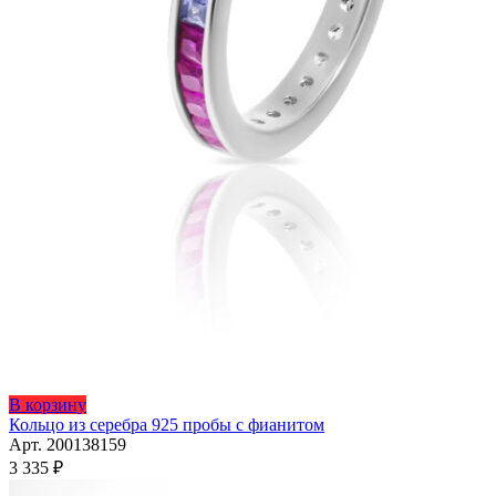
Этот
В корзину
товар
Кольцо из серебра 925 пробы с фианитом
имеет
Арт. 200138159
несколько
3 335
₽
вариаций.