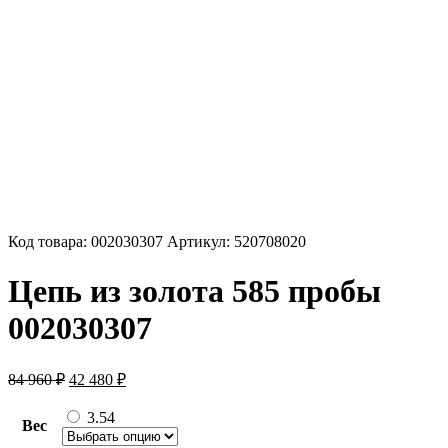
Код товара:
002030307
Артикул:
520708020
Цепь из золота 585 пробы
002030307
Первоначальная
Текущая
84 960
₽
42 480
₽
цена
цена:
составляла
42
3.54
Вес
84
480 ₽.