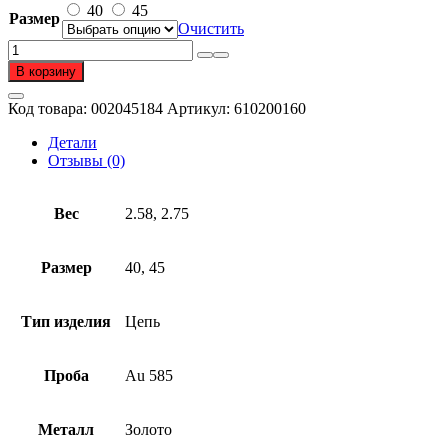
–
40
45
Размер
33
Очистить
720 ₽
Количество
товара
В корзину
Цепь
из
Код товара:
002045184
Артикул:
610200160
золота
585
Детали
пробы
Отзывы (0)
Вес
2.58, 2.75
Размер
40, 45
Тип изделия
Цепь
Проба
Au 585
Металл
Золото