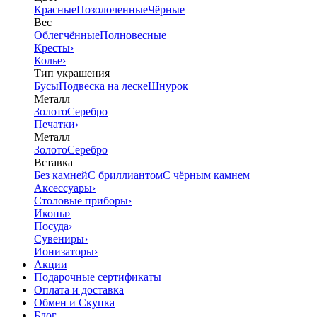
Красные
Позолоченные
Чёрные
Вес
Облегчённые
Полновесные
Кресты
›
Колье
›
Тип украшения
Бусы
Подвеска на леске
Шнурок
Металл
Золото
Серебро
Печатки
›
Металл
Золото
Серебро
Вставка
Без камней
С бриллиантом
С чёрным камнем
Аксессуары
›
Столовые приборы
›
Иконы
›
Посуда
›
Сувениры
›
Ионизаторы
›
Акции
Подарочные сертификаты
Оплата и доставка
Обмен и Скупка
Блог