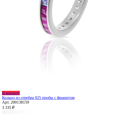
Этот
В корзину
товар
Кольцо из серебра 925 пробы с фианитом
имеет
Арт. 200138159
несколько
3 335
₽
вариаций.