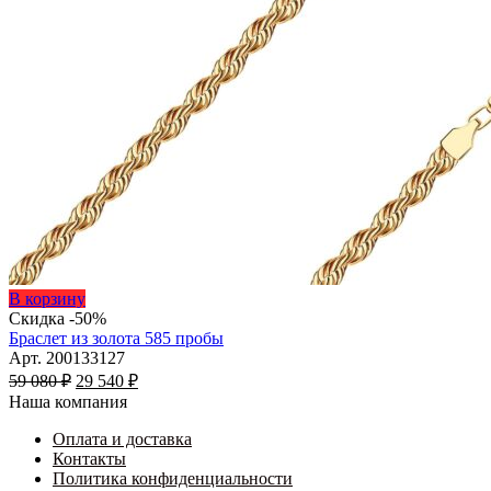
Этот
В корзину
товар
Скидка -50%
имеет
Браслет из золота 585 пробы
несколько
Арт. 200133127
Первоначальная
вариаций.
Текущая
59 080
₽
29 540
₽
цена
Опции
цена:
Наша компания
составляла
можно
29
59
выбрать
Оплата и доставка
540 ₽.
на
Контакты
080 ₽.
странице
Политика конфиденциальности