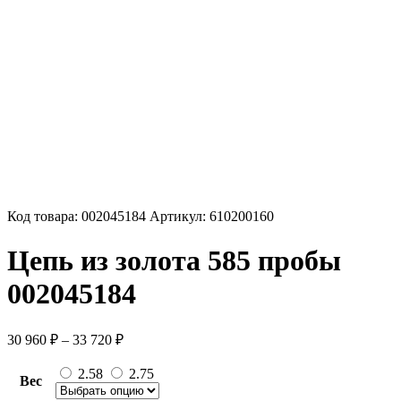
Код товара:
002045184
Артикул:
610200160
Цепь из золота 585 пробы
002045184
Диапазон
30 960
₽
–
33 720
₽
цен:
30
2.58
2.75
Вес
960 ₽