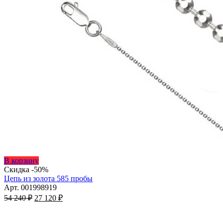
Этот
В корзину
товар
Скидка -50%
имеет
Цепь из золота 585 пробы
несколько
Арт. 001998919
Первоначальная
вариаций.
Текущая
54 240
₽
27 120
₽
цена
Опции
цена:
составляла
можно
27
54
выбрать