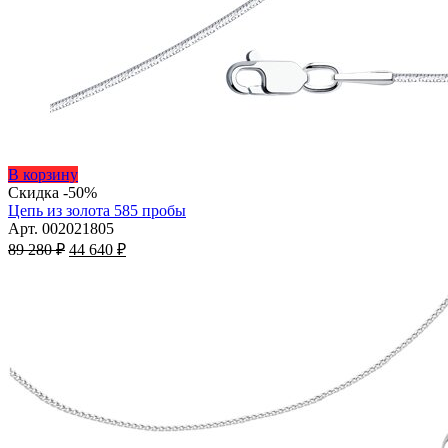
Этот
В корзину
товар
Скидка -50%
имеет
Цепь из золота 585 пробы
несколько
Арт. 002021805
Первоначальная
вариаций.
Текущая
89 280
₽
44 640
₽
цена
Опции
цена:
составляла
можно
44
89
выбрать
640 ₽.
на
280 ₽.
странице
товара.