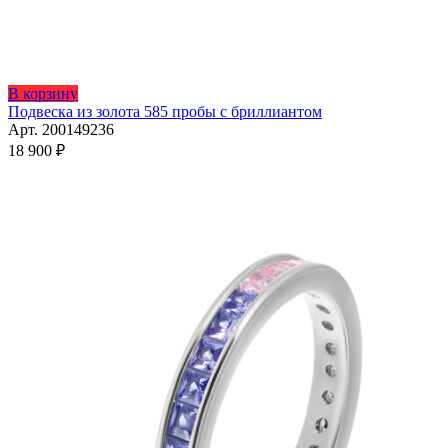
Этот
В корзину
товар
Подвеска из золота 585 пробы с бриллиантом
имеет
Арт. 200149236
несколько
18 900
₽
вариаций.
Опции
можно
выбрать
на
странице
товара.