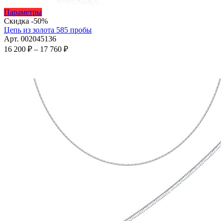
Этот
Параметры
товар
Скидка -50%
имеет
Цепь из золота 585 пробы
несколько
Арт. 002045136
вариаций.
Диапазон
16 200
₽
–
17 760
₽
Опции
цен:
можно
16
выбрать
200 ₽
на
–
странице
17
товара.
760 ₽