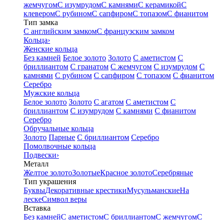
жемчугом
С изумрудом
С камнями
С керамикой
С
клевером
С рубином
С сапфиром
С топазом
С фианитом
Тип замка
С английским замком
С французским замком
Кольца
›
Женские кольца
Без камней
Белое золото
Золото
С аметистом
С
бриллиантом
С гранатом
С жемчугом
С изумрудом
С
камнями
С рубином
С сапфиром
С топазом
С фианитом
Серебро
Мужские кольца
Белое золото
Золото
С агатом
С аметистом
С
бриллиантом
С изумрудом
С камнями
С фианитом
Серебро
Обручальные кольца
Золото
Парные
С бриллиантом
Серебро
Помолвочные кольца
Подвески
›
Металл
Желтое золото
Золотые
Красное золото
Серебряные
Тип украшения
Буквы
Декоративные крестики
Мусульманские
На
леске
Символ веры
Вставка
Без камней
С аметистом
С бриллиантом
С жемчугом
С