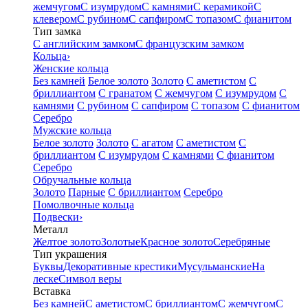
жемчугом
С изумрудом
С камнями
С керамикой
С
клевером
С рубином
С сапфиром
С топазом
С фианитом
Тип замка
С английским замком
С французским замком
Кольца
›
Женские кольца
Без камней
Белое золото
Золото
С аметистом
С
бриллиантом
С гранатом
С жемчугом
С изумрудом
С
камнями
С рубином
С сапфиром
С топазом
С фианитом
Серебро
Мужские кольца
Белое золото
Золото
С агатом
С аметистом
С
бриллиантом
С изумрудом
С камнями
С фианитом
Серебро
Обручальные кольца
Золото
Парные
С бриллиантом
Серебро
Помолвочные кольца
Подвески
›
Металл
Желтое золото
Золотые
Красное золото
Серебряные
Тип украшения
Буквы
Декоративные крестики
Мусульманские
На
леске
Символ веры
Вставка
Без камней
С аметистом
С бриллиантом
С жемчугом
С