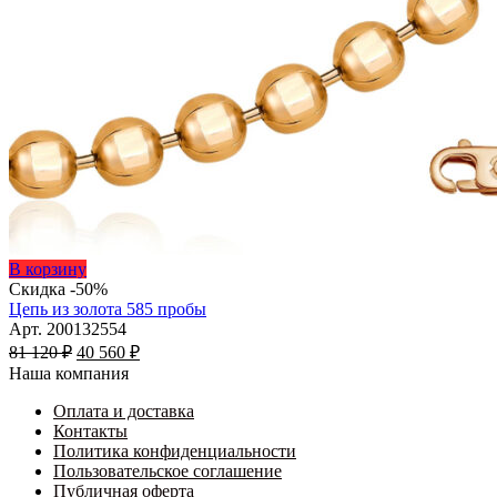
Этот
В корзину
товар
Скидка -50%
имеет
Цепь из золота 585 пробы
несколько
Арт. 200132554
Первоначальная
вариаций.
Текущая
81 120
₽
40 560
₽
цена
Опции
цена:
Наша компания
составляла
можно
40
81
выбрать
Оплата и доставка
560 ₽.
на
Контакты
120 ₽.
странице
Политика конфиденциальности
товара.
Пользовательское соглашение
Публичная оферта