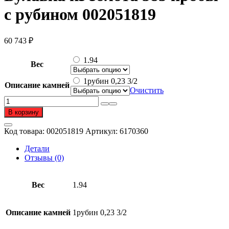
с рубином 002051819
60 743
₽
1.94
Вес
1рубин 0,23 3/2
Описание камней
Очистить
Количество
товара
В корзину
Булавка
из
Код товара:
002051819
Артикул:
6170360
золота
585
Детали
пробы
Отзывы (0)
с
рубином
Вес
1.94
Описание камней
1рубин 0,23 3/2