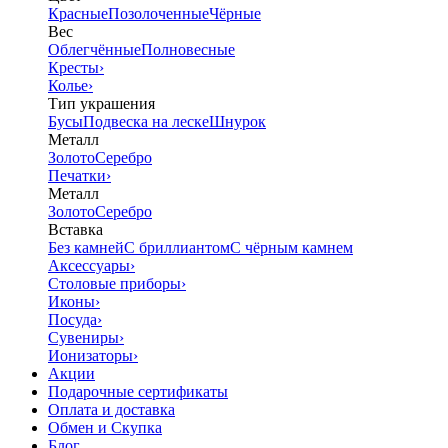
Красные
Позолоченные
Чёрные
Вес
Облегчённые
Полновесные
Кресты
›
Колье
›
Тип украшения
Бусы
Подвеска на леске
Шнурок
Металл
Золото
Серебро
Печатки
›
Металл
Золото
Серебро
Вставка
Без камней
С бриллиантом
С чёрным камнем
Аксессуары
›
Столовые приборы
›
Иконы
›
Посуда
›
Сувениры
›
Ионизаторы
›
Акции
Подарочные сертификаты
Оплата и доставка
Обмен и Скупка
Блог