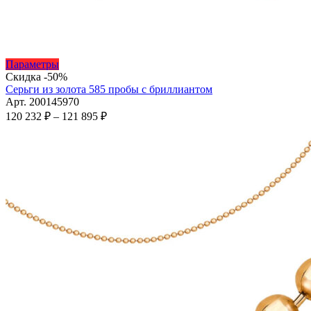
Этот
Параметры
товар
Скидка -50%
имеет
Серьги из золота 585 пробы с бриллиантом
несколько
Арт. 200145970
вариаций.
Диапазон
120 232
₽
–
121 895
₽
Опции
цен:
можно
120
выбрать
232 ₽
на
–
странице
121
товара.
895 ₽