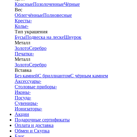
Красные
Позолоченные
Чёрные
Вес
Облегчённые
Полновесные
Кресты
›
Колье
›
Тип украшения
Бусы
Подвеска на леске
Шнурок
Металл
Золото
Серебро
Печатки
›
Металл
Золото
Серебро
Вставка
Без камней
С бриллиантом
С чёрным камнем
Аксессуары
›
Столовые приборы
›
Иконы
›
Посуда
›
Сувениры
›
Ионизаторы
›
Акции
Подарочные сертификаты
Оплата и доставка
Обмен и Скупка
Блог