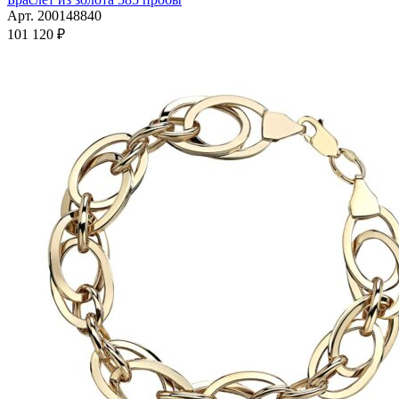
имеет
Арт. 200148840
несколько
101 120
₽
вариаций.
Опции
можно
выбрать
на
странице
товара.