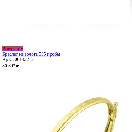
Этот
В корзину
товар
Браслет из золота 585 пробы
имеет
Арт. 200132212
несколько
80 863
₽
вариаций.
Опции
можно
выбрать
на
странице
товара.