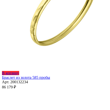
Этот
В корзину
товар
Браслет из золота 585 пробы
имеет
Арт. 200132234
несколько
86 179
₽
вариаций.
Опции
можно
выбрать
на