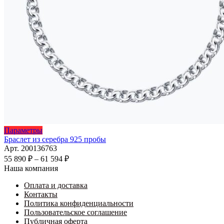
Этот
Параметры
товар
Браслет из серебра 925 пробы
имеет
Арт. 200136763
несколько
Диапазон
55 890
₽
–
61 594
₽
вариаций.
цен:
Наша компания
Опции
55
можно
Оплата и доставка
890 ₽
выбрать
Контакты
–
на
Политика конфиденциальности
61
странице
Пользовательское соглашение
594 ₽
товара.
Публичная оферта