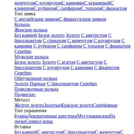
жемчугом
С изумрудом
С камнями
С керамикой
С
клевером
С рубином
С сапфиром
С топазом
С фианитом
Тип замка
С английским замком
С французским замком
Кольца
›
Женские кольца
Без камней
Белое золото
Золото
С аметистом
С
бриллиантом
С гранатом
С жемчугом
С изумрудом
С
камнями
С рубином
С сапфиром
С топазом
С фианитом
Серебро
Мужские кольца
Белое золото
Золото
С агатом
С аметистом
С
бриллиантом
С изумрудом
С камнями
С фианитом
Серебро
Обручальные кольца
Золото
Парные
С бриллиантом
Серебро
Помолвочные кольца
Подвески
›
Металл
Желтое золото
Золотые
Красное золото
Серебряные
Тип украшения
Буквы
Декоративные крестики
Мусульманские
На
леске
Символ веры
Вставка
Без камней
С аметистом
С бриллиантом
С жемчугом
С