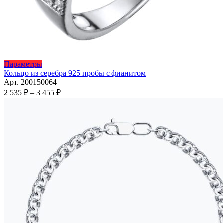
Этот
Параметры
товар
Кольцо из серебра 925 пробы с фианитом
имеет
Арт. 200150064
несколько
Диапазон
2 535
₽
–
3 455
₽
вариаций.
цен:
Опции
2
можно
535 ₽
выбрать
–
на
3
странице
455 ₽
товара.