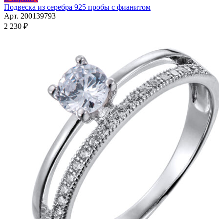
товар
Подвеска из серебра 925 пробы с фианитом
имеет
Арт. 200139793
несколько
2 230
₽
вариаций.
Опции
можно
выбрать
на
странице
товара.