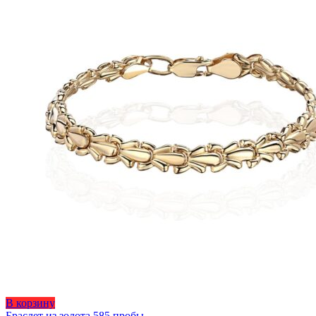
странице
товара.
Этот
В корзину
товар
Браслет из золота 585 пробы