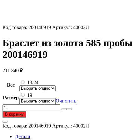
Код товара:
200146919
Артикул:
40002Л
Браслет из золота 585 пробы
200146919
211 840
₽
13.24
Вес
19
Размер
Очистить
Количество
товара
В корзину
Браслет
из
Код товара:
200146919
Артикул:
40002Л
золота
585
Детали