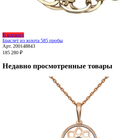
Этот
В корзину
товар
Браслет из золота 585 пробы
имеет
Арт. 200148843
несколько
185 280
₽
вариаций.
Опции
Недавно просмотренные товары
можно
выбрать
на
странице
товара.