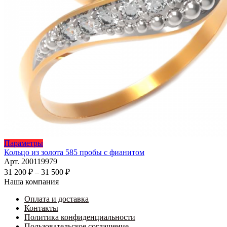
Этот
Параметры
товар
Кольцо из золота 585 пробы с фианитом
имеет
Арт. 200119979
несколько
Диапазон
31 200
₽
–
31 500
₽
вариаций.
цен:
Наша компания
Опции
31
можно
Оплата и доставка
200 ₽
выбрать
Контакты
–
на
Политика конфиденциальности
31
странице
Пользовательское соглашение