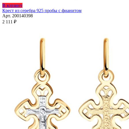
Этот
В корзину
товар
Крест из серебра 925 пробы с фианитом
имеет
Арт. 200140398
несколько
2 111
₽
вариаций.
Опции
можно
выбрать
на
странице
товара.