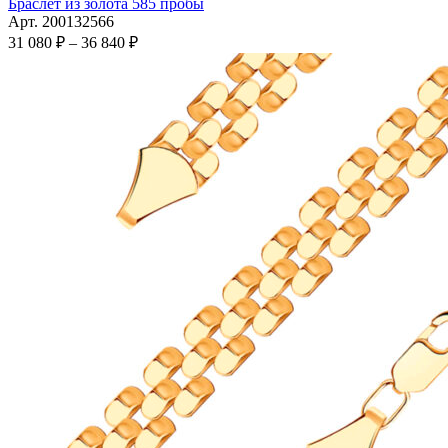
имеет
Браслет из золота 585 пробы
несколько
Арт. 200132566
вариаций.
Диапазон
31 080
₽
–
36 840
₽
Опции
цен:
можно
31
выбрать
080 ₽
на
–
странице
36
товара.
840 ₽