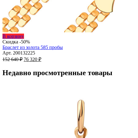
Этот
В корзину
товар
Скидка -50%
имеет
Браслет из золота 585 пробы
несколько
Арт. 200132225
Первоначальная
вариаций.
Текущая
152 640
₽
76 320
₽
цена
Опции
цена:
составляла
можно
76
Недавно просмотренные товары
152
выбрать
320 ₽.
на
640 ₽.
странице
товара.