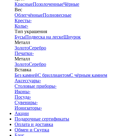
Красные
Позолоченные
Чёрные
Вес
Облегчённые
Полновесные
Кресты
›
Колье
›
Тип украшения
Бусы
Подвеска на леске
Шнурок
Металл
Золото
Серебро
Печатки
›
Металл
Золото
Серебро
Вставка
Без камней
С бриллиантом
С чёрным камнем
Аксессуары
›
Столовые приборы
›
Иконы
›
Посуда
›
Сувениры
›
Ионизаторы
›
Акции
Подарочные сертификаты
Оплата и доставка
Обмен и Скупка
Блог