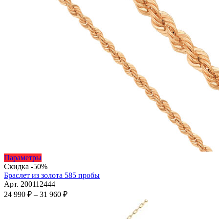
Этот
Параметры
товар
Скидка -50%
имеет
Браслет из золота 585 пробы
несколько
Арт. 200112444
вариаций.
Диапазон
24 990
₽
–
31 960
₽
Опции
цен:
можно
24
выбрать