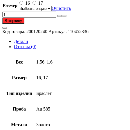
–
16
17
Размер
19
Очистить
680 ₽
Количество
товара
В корзину
Браслет
из
Код товара:
200120240
Артикул:
110452336
золота
585
Детали
пробы
Отзывы (0)
Вес
1.56, 1.6
Размер
16, 17
Тип изделия
Браслет
Проба
Au 585
Металл
Золото