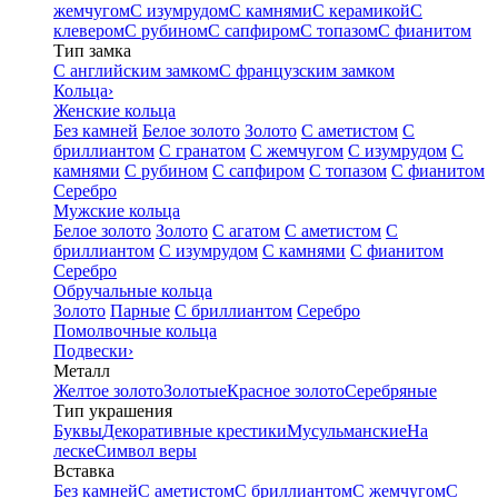
жемчугом
С изумрудом
С камнями
С керамикой
С
клевером
С рубином
С сапфиром
С топазом
С фианитом
Тип замка
С английским замком
С французским замком
Кольца
›
Женские кольца
Без камней
Белое золото
Золото
С аметистом
С
бриллиантом
С гранатом
С жемчугом
С изумрудом
С
камнями
С рубином
С сапфиром
С топазом
С фианитом
Серебро
Мужские кольца
Белое золото
Золото
С агатом
С аметистом
С
бриллиантом
С изумрудом
С камнями
С фианитом
Серебро
Обручальные кольца
Золото
Парные
С бриллиантом
Серебро
Помолвочные кольца
Подвески
›
Металл
Желтое золото
Золотые
Красное золото
Серебряные
Тип украшения
Буквы
Декоративные крестики
Мусульманские
На
леске
Символ веры
Вставка
Без камней
С аметистом
С бриллиантом
С жемчугом
С