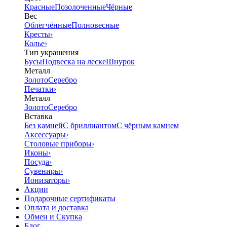
Красные
Позолоченные
Чёрные
Вес
Облегчённые
Полновесные
Кресты
›
Колье
›
Тип украшения
Бусы
Подвеска на леске
Шнурок
Металл
Золото
Серебро
Печатки
›
Металл
Золото
Серебро
Вставка
Без камней
С бриллиантом
С чёрным камнем
Аксессуары
›
Столовые приборы
›
Иконы
›
Посуда
›
Сувениры
›
Ионизаторы
›
Акции
Подарочные сертификаты
Оплата и доставка
Обмен и Скупка
Блог