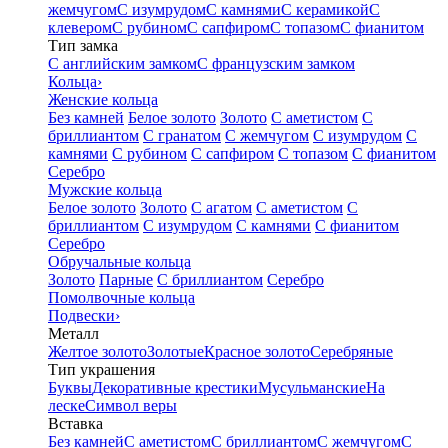
жемчугом
С изумрудом
С камнями
С керамикой
С
клевером
С рубином
С сапфиром
С топазом
С фианитом
Тип замка
С английским замком
С французским замком
Кольца
›
Женские кольца
Без камней
Белое золото
Золото
С аметистом
С
бриллиантом
С гранатом
С жемчугом
С изумрудом
С
камнями
С рубином
С сапфиром
С топазом
С фианитом
Серебро
Мужские кольца
Белое золото
Золото
С агатом
С аметистом
С
бриллиантом
С изумрудом
С камнями
С фианитом
Серебро
Обручальные кольца
Золото
Парные
С бриллиантом
Серебро
Помолвочные кольца
Подвески
›
Металл
Желтое золото
Золотые
Красное золото
Серебряные
Тип украшения
Буквы
Декоративные крестики
Мусульманские
На
леске
Символ веры
Вставка
Без камней
С аметистом
С бриллиантом
С жемчугом
С