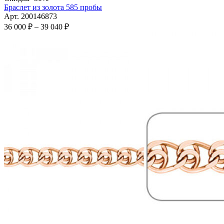
имеет
Браслет из золота 585 пробы
несколько
Арт. 200146873
вариаций.
Диапазон
36 000
₽
–
39 040
₽
Опции
цен:
можно
36
выбрать
000 ₽
на
–
странице
39
товара.
040 ₽