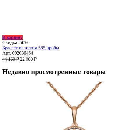
Этот
В корзину
товар
Скидка -50%
имеет
Браслет из золота 585 пробы
несколько
Арт. 002036464
Первоначальная
вариаций.
Текущая
44 160
₽
22 080
₽
цена
Опции
цена:
составляла
можно
22
Недавно просмотренные товары
44
выбрать
080 ₽.
на
160 ₽.
странице
товара.