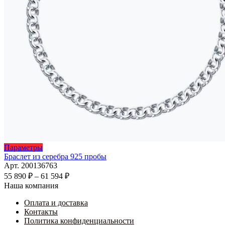
Этот
Параметры
товар
Браслет из серебра 925 пробы
имеет
Арт. 200136763
несколько
Диапазон
55 890
₽
–
61 594
₽
вариаций.
цен:
Наша компания
Опции
55
можно
Оплата и доставка
890 ₽
выбрать
Контакты
–
на
Политика конфиденциальности
61