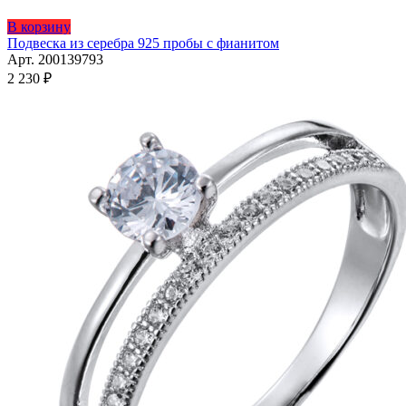
Этот
В корзину
товар
Подвеска из серебра 925 пробы с фианитом
имеет
Арт. 200139793
несколько
2 230
₽
вариаций.
Опции
можно
выбрать
на
странице
товара.