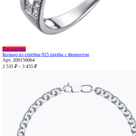
Этот
Параметры
товар
Кольцо из серебра 925 пробы с фианитом
имеет
Арт. 200150064
несколько
Диапазон
2 535
₽
–
3 455
₽
вариаций.
цен:
Опции
2
можно
535 ₽
выбрать
–
на
3
странице
455 ₽
товара.