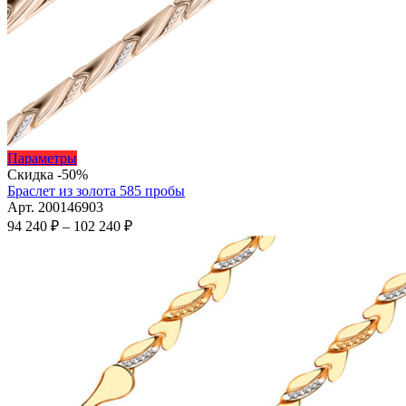
Этот
Параметры
товар
Скидка -50%
имеет
Браслет из золота 585 пробы
несколько
Арт. 200146903
вариаций.
Диапазон
94 240
₽
–
102 240
₽
Опции
цен:
можно
94
выбрать
240 ₽
на
–
странице
102
товара.
240 ₽