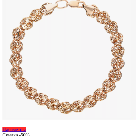
выбрать
040 ₽
на
–
странице
65
товара.
520 ₽
Этот
Параметры
товар
Скидка -50%