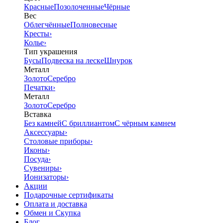
Красные
Позолоченные
Чёрные
Вес
Облегчённые
Полновесные
Кресты
›
Колье
›
Тип украшения
Бусы
Подвеска на леске
Шнурок
Металл
Золото
Серебро
Печатки
›
Металл
Золото
Серебро
Вставка
Без камней
С бриллиантом
С чёрным камнем
Аксессуары
›
Столовые приборы
›
Иконы
›
Посуда
›
Сувениры
›
Ионизаторы
›
Акции
Подарочные сертификаты
Оплата и доставка
Обмен и Скупка
Блог