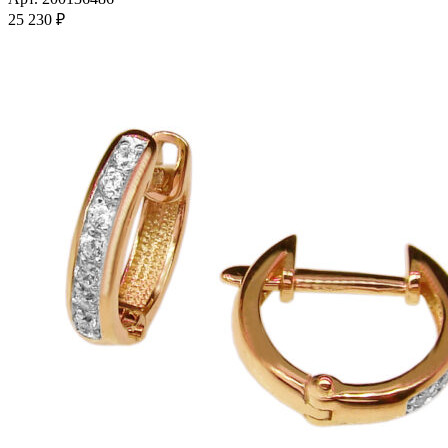
несколько
25 230
₽
вариаций.
Опции
можно
выбрать
на
странице
товара.