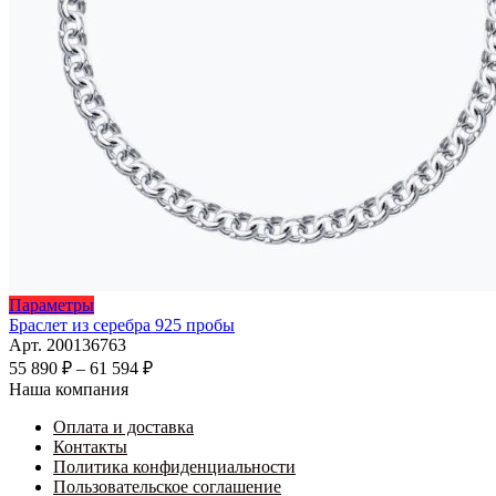
Этот
Параметры
товар
Браслет из серебра 925 пробы
имеет
Арт. 200136763
несколько
Диапазон
55 890
₽
–
61 594
₽
вариаций.
цен:
Наша компания
Опции
55
можно
Оплата и доставка
890 ₽
выбрать
Контакты
–
на
Политика конфиденциальности
61
странице
Пользовательское соглашение
594 ₽