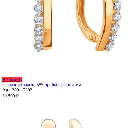
Этот
В корзину
товар
Серьги из золота 585 пробы с фианитом
имеет
Арт. 200112392
несколько
34 500
₽
вариаций.
Опции
можно
выбрать
на
странице