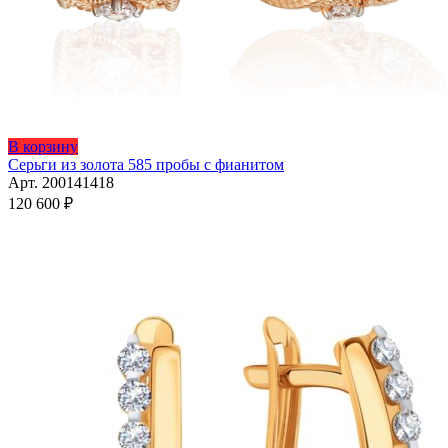
Этот
В корзину
товар
Серьги из золота 585 пробы с фианитом
имеет
Арт. 200141418
несколько
120 600
₽
вариаций.
Опции
можно
выбрать
на
странице
товара.