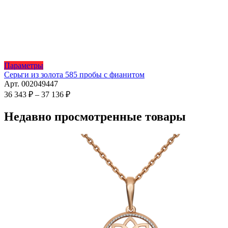
Этот
Параметры
товар
Серьги из золота 585 пробы с фианитом
имеет
Арт. 002049447
несколько
Диапазон
36 343
₽
–
37 136
₽
вариаций.
цен:
Опции
36
Недавно просмотренные товары
можно
343 ₽
выбрать
–
на
37
странице
136 ₽
товара.