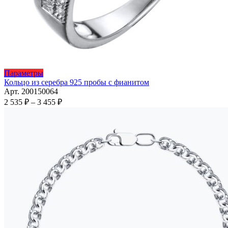
Этот
Параметры
товар
Кольцо из серебра 925 пробы с фианитом
имеет
Арт. 200150064
несколько
Диапазон
2 535
₽
–
3 455
₽
вариаций.
цен:
Опции
2
можно
535 ₽
выбрать
–
на
3
странице
455 ₽
товара.