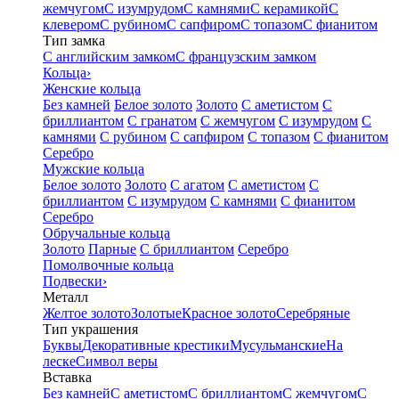
жемчугом
С изумрудом
С камнями
С керамикой
С
клевером
С рубином
С сапфиром
С топазом
С фианитом
Тип замка
С английским замком
С французским замком
Кольца
›
Женские кольца
Без камней
Белое золото
Золото
С аметистом
С
бриллиантом
С гранатом
С жемчугом
С изумрудом
С
камнями
С рубином
С сапфиром
С топазом
С фианитом
Серебро
Мужские кольца
Белое золото
Золото
С агатом
С аметистом
С
бриллиантом
С изумрудом
С камнями
С фианитом
Серебро
Обручальные кольца
Золото
Парные
С бриллиантом
Серебро
Помолвочные кольца
Подвески
›
Металл
Желтое золото
Золотые
Красное золото
Серебряные
Тип украшения
Буквы
Декоративные крестики
Мусульманские
На
леске
Символ веры
Вставка
Без камней
С аметистом
С бриллиантом
С жемчугом
С