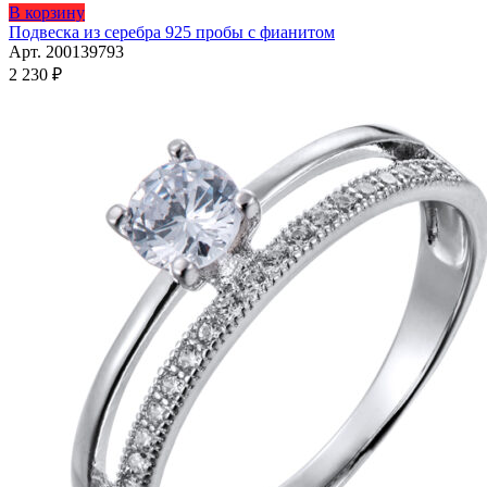
Этот
В корзину
товар
Подвеска из серебра 925 пробы с фианитом
имеет
Арт. 200139793
несколько
2 230
₽
вариаций.
Опции
можно
выбрать
на
странице
товара.